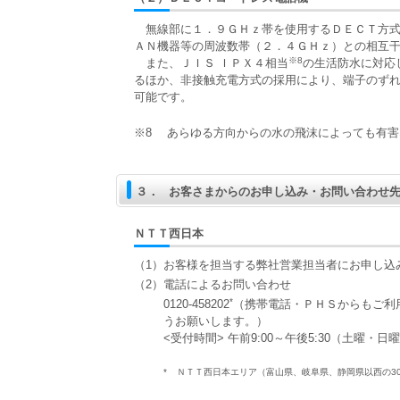
無線部に１．９ＧＨｚ帯を使用するＤＥＣＴ方式
ＡＮ機器等の周波数帯（２．４ＧＨｚ）との相互
※8
また、ＪＩＳ ＩＰＸ４相当
の生活防水に対応
るほか、非接触充電方式の採用により、端子のず
可能です。
※8
あらゆる方向からの水の飛沫によっても有害
３．
お客さまからのお申し込み・お問い合わせ
ＮＴＴ西日本
（1）お客様を担当する弊社営業担当者にお申し込
（2）電話によるお問い合わせ
*
0120-458202
（携帯電話・ＰＨＳからもご利
うお願いします。）
<受付時間> 午前9:00～午後5:30（土曜・
*
ＮＴＴ西日本エリア（富山県、岐阜県、静岡県以西の3