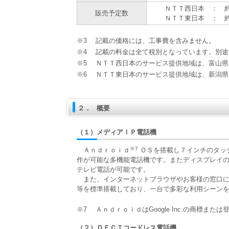
ＮＴＴ西日本 ： 約2
販売予定数
ＮＴＴ東日本 ： 約2
※3
記載の価格には、工事費を含みません。
※4
記載の料金は全て税別となっています。別途
※5
ＮＴＴ西日本のサービス提供地域は、富山県
※6
ＮＴＴ東日本のサービス提供地域は、新潟県
２．
概要
（１）
メディアＩＰ電話機
※7
Ａｎｄｒｏｉｄ
ＯＳを搭載し７インチのタッ
作が可能な多機能電話機です。またディスプレイ
テレビ電話が可能です。
また、インターネットブラウザやお客様の窓口に
等を標準搭載しており、一台で多彩な利用シーン
※7
ＡｎｄｒｏｉｄはGoogle Inc.の商標また
（２）
ＤＥＣＴコードレス電話機