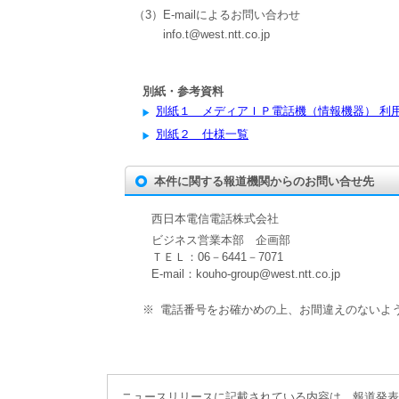
（3）E-mailによるお問い合わせ
info.t@west.ntt.co.jp
別紙・参考資料
別紙１ メディアＩＰ電話機（情報機器） 利
別紙２ 仕様一覧
本件に関する報道機関からのお問い合せ先
西日本電信電話株式会社
ビジネス営業本部 企画部
ＴＥＬ：06－6441－7071
E-mail：kouho-group@west.ntt.co.jp
※
電話番号をお確かめの上、お間違えのないよ
ニュースリリースに記載されている内容は、報道発表