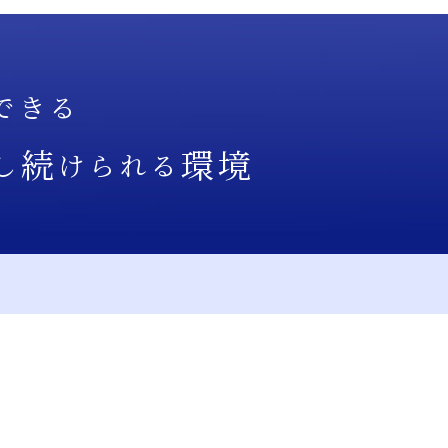
できる
続
環境
し
けられる