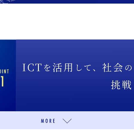
ICT
活用
社会
を
して、
の
挑戦