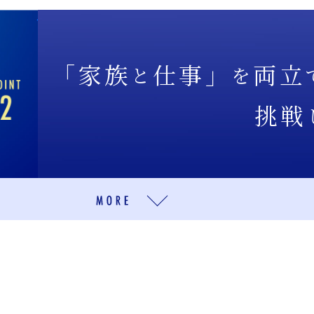
「家族
仕事」
両立
と
を
挑戦