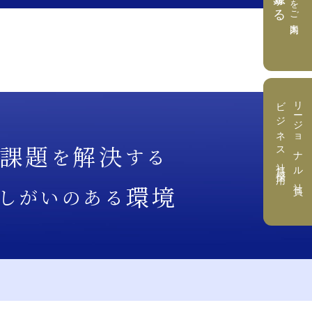
ビジネス社員採用
リージョナル社員・
課題
解決
を
する
環境
しがいのある