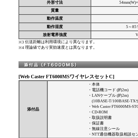
外形寸法
54mm(W)×
質量
動作温度
動作湿度
5～85
放射電界強度
V
伝送距離は利用環境により異なります。
※3
理論値であり実効速度とは異なります。
※4
[Web Caster FT6000MSワイヤレスセットC]
・
本体
・
電話機コード (約2m)
・
LANケーブル (約2m)
(10BASE-T/100BASE-T
・
Web Caster FT6000MS-ST
添付品
・
CD-ROM
・
取扱説明書
・
保証書
・
無線注意シール
・
NTT通信機器取扱相談セ