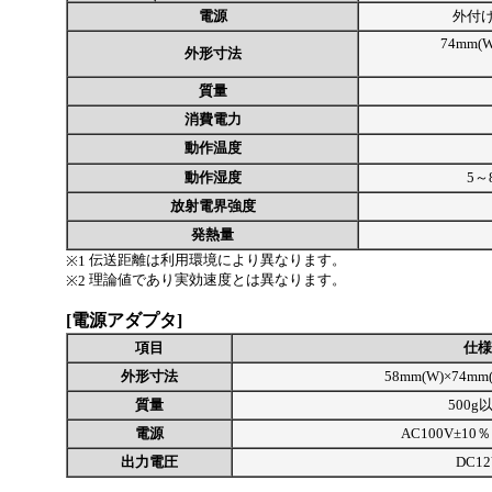
電源
外付
74mm(W
外形寸法
質量
消費電力
動作温度
動作湿度
5～
放射電界強度
発熱量
伝送距離は利用環境により異なります。
※1
理論値であり実効速度とは異なります。
※2
[電源アダプタ]
項目
仕様
外形寸法
58mm(W)×74mm(
質量
500g
電源
AC100V±10％ 
出力電圧
DC12