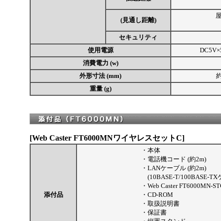
屋
(見通し距離)
セキュリティ
使用電源
DC5V
消費電力 (w)
外形寸法 (mm)
約
重量 (g)
[Web Caster FT6000MNワイヤレスセットC]
・
本体
・
電話機コード (約2m)
・
LANケーブル (約2m)
(10BASE-T/100BASE-
・
Web Caster FT6000MN-ST
添付品
・
CD-ROM
・
取扱説明書
・
保証書