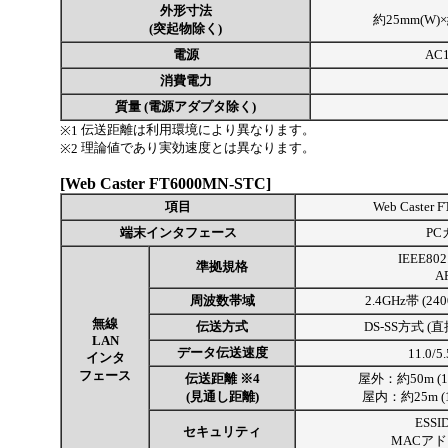
外形寸法
約25mm(W)×
(突起物除く)
電源
AC1
消費電力
質量 (電源アダプタ除く)
伝送距離は利用環境により異なります。
※1
理論値であり実効速度とは異なります。
※2
[Web Caster FT6000MN-STC]
項目
Web Caster
端末インタフェース
PC
IEEE80
準拠規格
A
周波数帯域
2.4GHz帯 (24
無線
伝送方式
DS-SS方式 
LAN
データ伝送速度
11.0/5
インタ
フェース
伝送距離 ※4
屋外：約50m (11
(見通し距離)
屋内：約25m (1
ESSI
セキュリティ
MACア