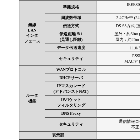
IEEE8
準拠規格
周波数帯域
2.4GHz帯 (2
無線
伝送方式
DS-SS方式
LAN
伝送距離 ※1
屋外：約50m (1
インタ
(見通し距離)
屋内：約25m (
フェース
データ伝送速度
11.0/
ESS
セキュリティ
MACア
WANプロトコル
DHCPサーバ
IPマスカレード
(アドバンストNAT)
ルータ
IPパケット
機能
フィルタリング
DNS Proxy
通信情報ログ
セキュリティ
不正
表示部