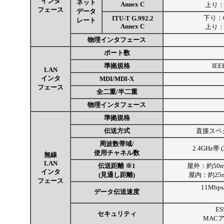
インタ
ネット
Annex C
上り：3
フェース
データ
下り：6
ITU-T G.992.2
レート
Annex C
上り：3
物理インタフェース
ポート数
準拠規格
IEE
LAN
インタ
MDI/MDI-X
フェース
全二重/半二重
物理インタフェース
準拠規格
伝送方式
直接スペク
周波数帯域/
2.4GHz帯 
使用チャネル数
無線
LAN
伝送距離 ※1
屋外：約50m (
インタ
(見通し距離)
屋内：約25m 
フェース
11Mbps
データ伝送速度
ES
セキュリティ
MAC