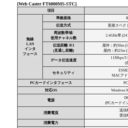
[Web Caster FT6000MS-STC]
項目
準拠規格
I
伝送方式
直接スペクトラ
周波数帯域/
2.4GHz帯 (2
使用チャネル数
無線
LAN
伝送距離 ※3
屋外：約50m (11
インタ
(見通し距離)
屋内：約25m (1
フェース
11Mbps/5
データ伝送速度
(
ESSI
セキュリティ
MACア
PCカードインタフェース
P
対応OS
Windows 
D
電源
(PCカード
送信
消費電流
受信
消費電力