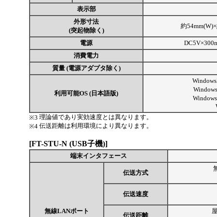
表示部
外形寸法
約54mm(W)×
(突起物除く)
電源
DC5V×30
消費電力
質量 (電源アダプタ除く)
Window
Windows
利用可能OS (日本語版)
Windows
理論値であり実効速度とは異なります。
※3
伝送距離は利用環境により異なります。
※4
[FT-STU-N (USB子機)]
端末インタフェース
伝送方式
伝送速度
無線LANポート
屋
伝送距離