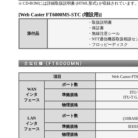
CD-ROMには詳細取扱説明書 (HTML形式) が収録されています
※
[Web Caster FT6000MS-STC (増設用)]
・
取扱説明書
・
保証書
添付品
・
無線注意シール
・
NTT通信機器取扱相談セ
・
フロッピーディスク
項目
Web Caster
ポート数
WAN
ITU-
インタ
準拠規格
ITU-T G.
フェース
物理規格
ポート数
LAN
(10BAS
インタ
準拠規格
IEEE
フェース
物理規格