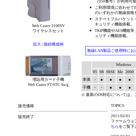
（050番号）が利用可
ご利用環境に合わせてIEEE8
のいずれかの無線規格
ステートフルパケット
キュリティ機能搭載。
Web Caster 3100SV
TKIP機能やAES機
ワイヤレスセット
ュリティ機能搭載。
拡大
|
接続構成例
無線LAN製品ご使用時に
Windows
95
98
98SE
Me
2000
増設用カード子機
本体
-
●
●
●
●
Web Caster FT-STC-Sa/g
子機
-
-
●
●
●
最新のOS対応については、
※
TOPICS
販売価格
2011/02/01
販売終了
ファームウェア
ちら
をご覧下