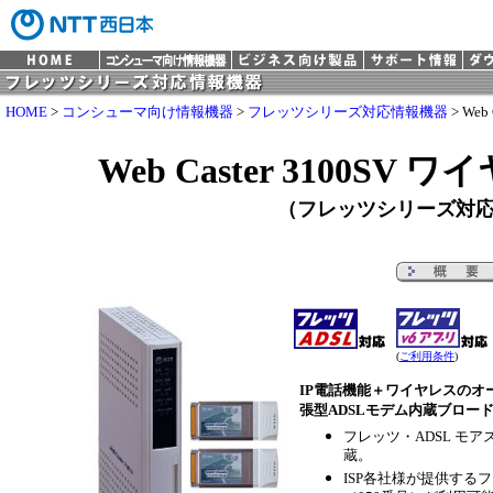
HOME
>
コンシューマ向け情報機器
>
フレッツシリーズ対応情報機器
> Web
Web Caster 3100SV
（フレッツシリーズ対
(
ご利用条件
)
IP電話機能＋ワイヤレスのオ
張型ADSLモデム内蔵ブロー
フレッツ・ADSL モ
蔵。
ISP各社様が提供する