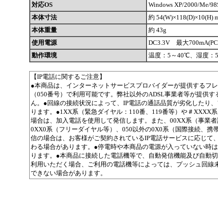
対応OS
Windows XP/2000/Me/98
本体寸法
約 54(W)×118(D)×10(H)
本体重量
約 43g
使用電源
DC3.3V 最大700mA(
動作環境
温度：5～40℃、湿度：5
【IP電話に関するご注意】
●本商品は、インターネットサービスプロバイダーが提供するフレ
（050番号）で利用可能です。弊社以外のADSL事業者等が提供す
ん。●回線の接続状況によって、IP電話の通話品質が劣化したり
ります。●1XX系（緊急ダイヤル：110番、119番等）や＃XXX
場合は、加入電話を使用して発信します。また、00XX系（事業
0XX0系（フリーダイヤル等）、050以外の0X0系（国際接続、携
信の場合は、お客様がご契約されているIP電話サービスに応じて
わる場合があります。●停電時や本商品の電源が入っていない時
ります。●本商品に接続した電話機等で、自動発信機能及び自動切
利用いただく場合、ご利用の電話機等によっては、プッシュ回線
できない場合があります。