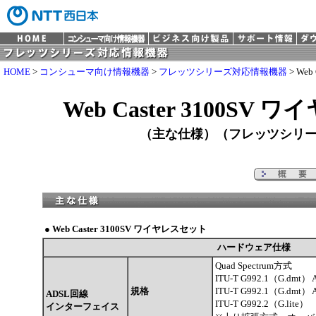
HOME
>
コンシューマ向け情報機器
>
フレッツシリーズ対応情報機器
> Web
Web Caster 3100SV
（主な仕様）（フレッツシリ
●
Web Caster 3100SV ワイヤレスセット
ハードウェア仕様
Quad Spectrum方式
ITU-T G992.1（G.dmt） A
規格
ITU-T G992.1（G.dmt） 
ADSL回線
ITU-T G992.2（G.lite）
インターフェイス