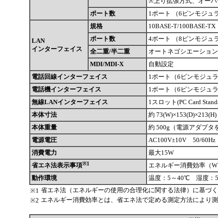
※上り拡張方式、オーバ
ポート数
1ポート （6ピンモジュラ
規格
10BASE-T/100BASE-TX
ポート数
4ポート （8ピンモジュラ
LAN
インターフェイス
全二重/半二重
オートネゴシエーション
MDI/MDI-X
自動設定
電話回線インターフェイス
1ポート（6ピンモジュラ
電話機インターフェイス
1ポート（6ピンモジュラ
無線LANインターフェイス
1スロット(PC Card Standar
本体寸法
約 73(W)×153(D)×2
本体重量
約 500g（電源アダプ
電源電圧
AC100V±10V 50/60Hz
消費電力
最大15W
※1
省エネ法表示事項
エネルギー消費効率（W
動作環境
温度：5～40℃ 湿度：
省エネ法（エネルギーの使用の合理化に関する法律）に基づく
※1
エネルギー消費効率とは、省エネ法で定める測定方法により測
※2