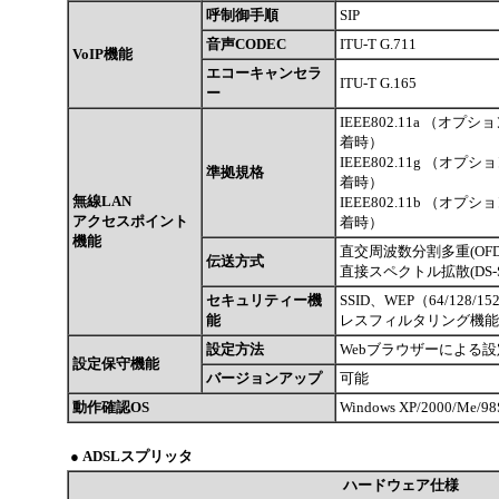
呼制御手順
SIP
音声CODEC
ITU-T G.711
VoIP機能
エコーキャンセラ
ITU-T G.165
ー
IEEE802.11a （オプション
着時）
IEEE802.11g （オプション
準拠規格
着時）
無線LAN
IEEE802.11b （オプション
アクセスポイント
着時）
機能
直交周波数分割多重(OF
伝送方式
直接スペクトル拡散(DS-
セキュリティー機
SSID、WEP（64/128/1
能
レスフィルタリング機能
設定方法
Webブラウザーによる設
設定保守機能
バージョンアップ
可能
動作確認OS
Windows XP/2000/Me/9
●
ADSLスプリッタ
ハードウェア仕様