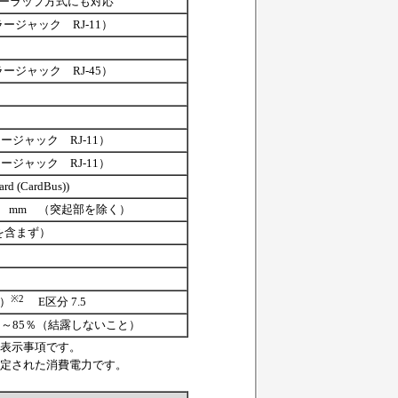
ーラップ方式にも対応
ージャック RJ-11）
ージャック RJ-45）
ージャック RJ-11）
ージャック RJ-11）
d (CardBus))
13(H) mm （突起部を除く）
タを含まず）
※2
）
E区分 7.5
5～85％（結露しないこと）
表示事項です。
定された消費電力です。