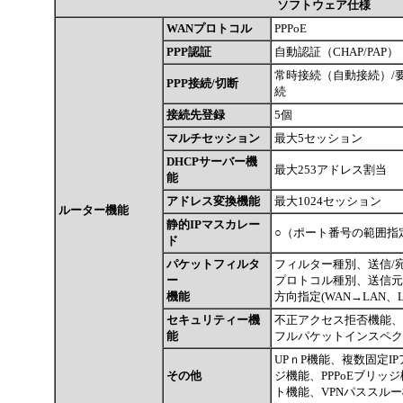
ソフトウェア仕様
WANプロトコル
PPPoE
PPP認証
自動認証（CHAP/PAP）
常時接続（自動接続）/
PPP接続/切断
続
接続先登録
5個
マルチセッション
最大5セッション
DHCPサーバー機
最大253アドレス割当
能
アドレス変換機能
最大1024セッション
ルーター機能
静的IPマスカレー
○（ポート番号の範囲指
ド
パケットフィルタ
フィルター種別、送信/宛
ー
プロトコル種別、送信元
機能
方向指定(WAN→LAN、
セキュリティー機
不正アクセス拒否機能、
能
フルパケットインスペク
UPｎP機能、複数固定
その他
ジ機能、PPPoEブリッジ
ト機能、VPNパススル