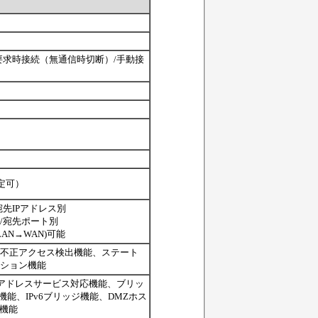
要求時接続（無通信時切断）/手動接
定可）
先IPアドレス別
/宛先ポート別
LAN→WAN)可能
不正アクセス検出機能、ステート
ション機能
IPアドレスサービス対応機能、ブリッ
機能、IPv6ブリッジ機能、DMZホス
ー機能