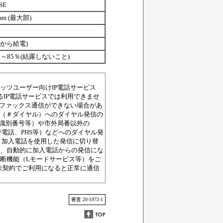
SE
 mm (最大部)
PCから給電)
～85％(結露しないこと)
ッツユーザー向けIP電話サービス
るIP電話サービスでは利用できませ
、ファックス通信ができない場合があ
X系（＃ダイヤル）へのダイヤル発信の
者識別番号等）や市外局番以外の
帯電話、PHS等）などへのダイヤル発
、加入電話を使用した発信に切り替
は、自動的に加入電話からの発信にな
断機能（Lモードサービス等）をご
未契約でご利用になると正常に通信
審査 20-1972-1