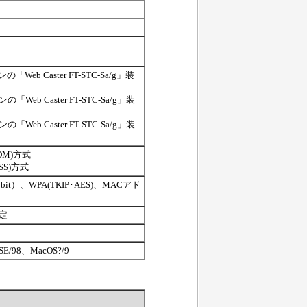
の「Web Caster FT-STC-Sa/g」装
の「Web Caster FT-STC-Sa/g」装
の「Web Caster FT-STC-Sa/g」装
DM)方式
SS)方式
52bit）、WPA(TKIP･AES)、MACアド
定
8SE/98、MacOS?/9