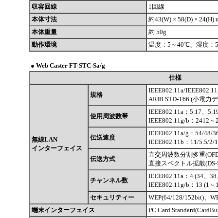
収容回線
1回線
本体寸法
約43(W) × 58(D) × 24
本体重量
約 50g
動作環境
温度：5～40℃、湿度：5
●
Web Caster FT-STC-Sa/g
仕様
IEEE802.11a/IEEE802.1
規格
ARIB STD-T66 (
IEEE802.11a：5.17、5.
使用周波数帯
IEEE802.11g/b：241
IEEE802.11a/g：54/48/
伝送速度
無線LAN
IEEE802.11b：11/5.5/
インターフェイス
直交周波数分割多重(OF
伝送方式
直接スペクトル拡散(DS-
IEEE802.11a：4 (34、3
チャンネル数
IEEE802.11g/b：13 (1～1
セキュリティー
WEP(64/128/152bit)、
端末インターフェイス
PC Card Standard(CardB