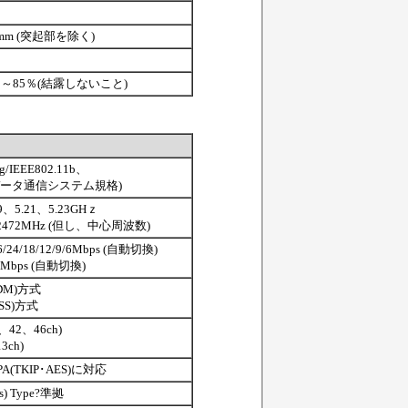
(H) mm (突起部を除く)
～85％(結露しないこと)
1g/IEEE802.11b、
小電力データ通信システム規格)
19、5.21、5.23GHｚ
2～2472MHz (但し、中心周波数)
36/24/18/12/9/6Mbps (自動切換)
2/1Mbps (自動切換)
DM)方式
SS)方式
8、42、46ch)
3ch)
WPA(TKIP･AES)に対応
us) Type?準拠