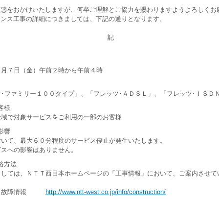
惑をおかけいたしますが、何卒ご理解とご協力を賜わりますようよろしくお
ンス工事の詳細につきましては、下記の通りとなります。
記
１月７日（金）午前２時から午前４時
･ファミリー１００タイプ」、「フレッツ･ＡＤＳＬ」、「フレッツ･ＩＳＤ
客様
全域で対象サービスをご利用の一部のお客様
影響
おいて、最大６０分程度のサービス停止が発生いたします。
スへの影響はありません。
絡方法
ましては、ＮＴＴ西日本ホームページの「工事情報」において、ご案内させて
報・故障情報
http://www.ntt-west.co.jp/info/construction/