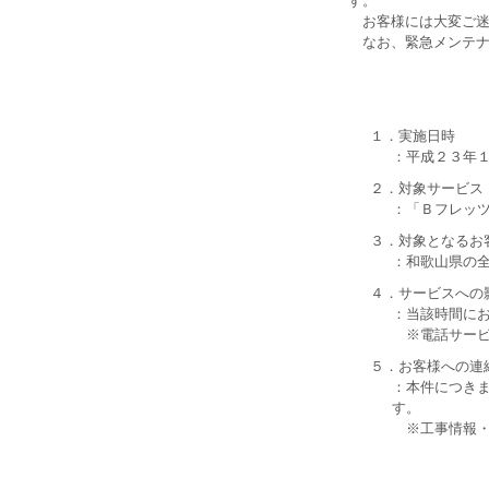
す。
お客様には大変ご迷
なお、緊急メンテナ
１．実施日時
：平成２３年
２．対象サービス
：「Ｂフレッツ
３．対象となるお
：和歌山県の
４．サービスへの
：当該時間に
※電話サービ
５．お客様への連
：本件につき
す。
※工事情