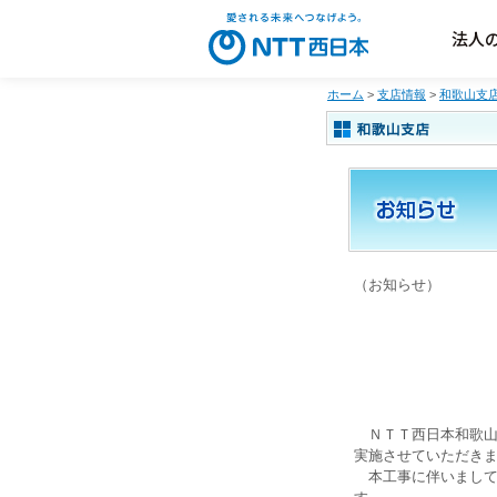
法人
ホーム
>
支店情報
>
和歌山支
（お知らせ）
ＮＴＴ西日本和歌山
実施させていただき
本工事に伴いまして