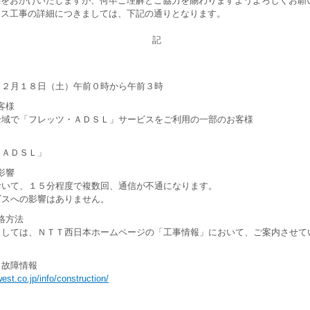
惑をおかけいたしますが、何卒ご理解とご協力を賜わりますようよろしくお願
ンス工事の詳細につきましては、下記の通りとなります。
記
１２月１８日（土）午前０時から午前３時
客様
全域で「フレッツ・ＡＤＳＬ」サービスをご利用の一部のお客様
・ＡＤＳＬ」
影響
おいて、１５分程度で複数回、通信が不通になります。
スへの影響はありません。
絡方法
ましては、ＮＴＴ西日本ホームページの「工事情報」において、ご案内させて
故障情報
west.co.jp/info/construction/