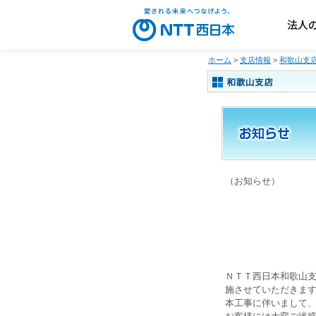
法人
ホーム
>
支店情報
>
和歌山支
（お知らせ）
ＮＴＴ西日本和歌山支
施させていただきま
本工事に伴いまして