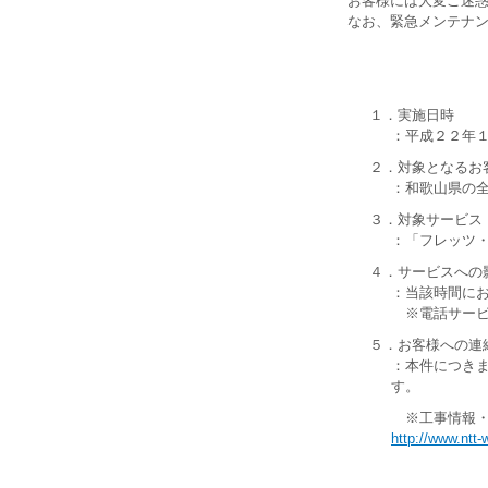
お客様には大変ご迷
なお、緊急メンテナ
１．実施日時
：平成２２年
２．対象となるお
：和歌山県の
３．対象サービス
：「フレッツ
４．サービスへの
：当該時間に
※電話サービ
５．お客様への連
：本件につき
す。
※工事情報・
http://www.ntt-