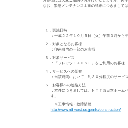
お客様には大変ご迷惑をおかけいたしますが、何卒
なお、緊急メンテナンス工事の詳細につきましては
１．実施日時
：平成２２年１０月５日（火）午前０時から午
２．対象となるお客様
：印南町内の一部のお客様
３．対象サービス
：「フレッツ・ＡＤＳＬ」をご利用のお客様
４．サービスへの影響
：当該時間において、約３０分程度のサービ
５．お客様への連絡方法
：本件につきましては、ＮＴＴ西日本ホーム
す。
※工事情報・故障情報
http://www.ntt-west.co.jp/info/construction/
《 本