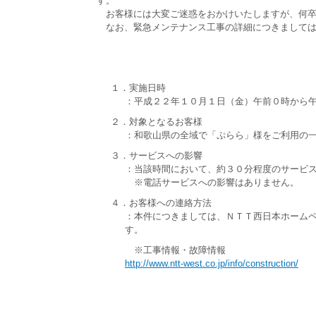
す。
お客様には大変ご迷惑をおかけいたしますが、何卒
なお、緊急メンテナンス工事の詳細につきましては
１．実施日時
：平成２２年１０月１日（金）午前０時から
２．対象となるお客様
：和歌山県の全域で「ぷらら」様をご利用の
３．サービスへの影響
：当該時間において、約３０分程度のサービ
※電話サービスへの影響はありません。
４．お客様への連絡方法
：本件につきましては、ＮＴＴ西日本ホーム
す。
※工事情報・故障情報
http://www.ntt-west.co.jp/info/construction/
《 本