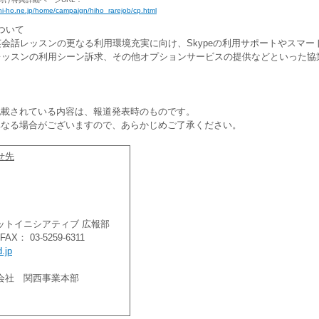
hi-ho.ne.jp/home/campaign/hiho_rarejob/cp.html
ついて
話レッスンの更なる利用環境充実に向け、Skypeの利用サポートやスマー
レッスンの利用シーン訴求、その他オプションサービスの提供などといった協
記載されている内容は、報道発表時のものです。
異なる場合がございますので、あらかじめご了承ください。
せ先
ットイニシアティブ 広報部
 FAX： 03-5259-6311
.jp
式会社 関西事業本部