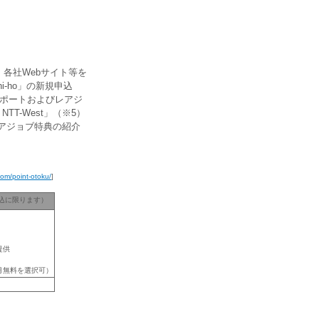
各社Webサイト等を
-ho」の新規申込
サポートおよびレアジ
T-West」（※5）
アジョブ特典の紹介
.com/point-otoku/
]
込に限ります）
提供
月無料を選択可）
）