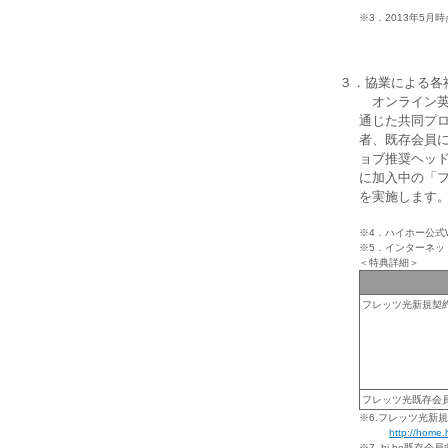
※3．2013年5月時
３．協業による各
オンライン英会
通じた共同プロ
者、既存会員に
ョブ推奨ヘッド
に加入中の「
を実施します
※4．ハイホー公式
※5．インターネッ
＜特典詳細＞
フレッツ光新規契約
フレッツ光既存会員
※6.フレッツ光新規
http://home.
※7. hi-ho既存