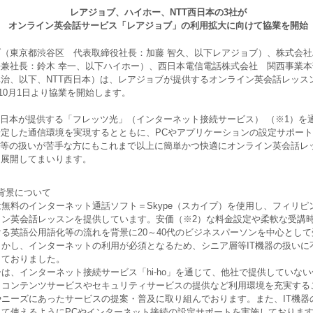
レアジョブ、ハイホー、NTT西日本の3社が
オンライン英会話サービス「レアジョブ」の利用拡大に向けて協業を開始
（東京都渋谷区 代表取締役社長：加藤 智久、以下レアジョブ）、株式会社
兼社長：鈴木 幸一、以下ハイホー）、西日本電信電話株式会社 関西事業
治、以下、NTT西日本）は、レアジョブが提供するオンライン英会話レッス
年10月1日より協業を開始します。
日本が提供する「フレッツ光」（インターネット接続サービス） （※1）を
定した通信環境を実現するとともに、PCやアプリケーションの設定サポー
器等の扱いが苦手な方にもこれまで以上に簡単かつ快適にオンライン英会話レ
を展開してまいります。
背景について
料のインターネット通話ソフト＝Skype（スカイプ）を使用し、フィリピ
イン英会話レッスンを提供しています。安価（※2）な料金設定や柔軟な受講
る英語公用語化等の流れを背景に20～40代のビジネスパーソンを中心とし
しかし、インターネットの利用が必須となるため、シニア層等IT機器の扱いに
しておりました。
、インターネット接続サービス「hi-ho」を通じて、他社で提供していな
、コンテンツサービスやセキュリティサービスの提供など利用環境を充実する
やニーズにあったサービスの提案・普及に取り組んでおります。また、IT機器
して使えるようにPCやインターネット接続の設定サポートを実施しておりま