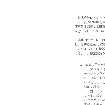
株式会社レアジョブ
田区 代表取締役会長
西事業本部長：太田真
向け、3社にて2013
具体的には、NTT西
し、音声や動画など安
ことによって、IT機
けるよう、協業施策
１．協業に至った
レアジョブは無
ーマンオンラ
れ、企業におけ
いりました。
対応を課題と
一方ハイホーは
レットの販売
イフスタイル
客様でも安心