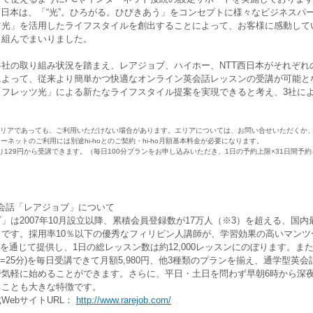
日本は、「“光”。ひろがる。ひびきあう」をコンセプトに様々なビジネスパ
ツ光」を活用したライフスタイルを創出することによって、お客様に感動して
り組んでまいりました。
社の取り組み状況を踏まえ、レアジョブ、ハイホー、NTT西日本がそれぞれ
によって、従来より簡単かつ快適なオンライン英会話レッスンの受講が可能と
「フレッツ光」による新たなライフスタイル提案を実現できると考え、3社に
エリアであっても、ご利用いただけない場合があります。エリアについては、お問い合せいただくか、
ーネットのご利用には別途hi-hoとのご契約・hi-ho月額基本料金が必要になります。
たり129円から受講できます。（毎日100分プランをお申し込みいただき、1日の予約上限×31日間予
会話「レアジョブ」について
は2007年10月設立以降、累積会員登録数が17万人（※3）を超える、国
スです。採用率10％以下の優秀なフィリピン人講師が、学習効果の高いマンツ
peを通じて提供し、1日の総レッスン数は約12,000レッスンにのぼります。
(=25分)を毎日受講できて月額5,980円、他3種類のプランを揃え、通学型英
で気軽に始めることができます。さらに、平日・土日を問わず早朝6時から深夜
ることも大きな特徴です。
WebサイトURL：
http://www.rarejob.com/