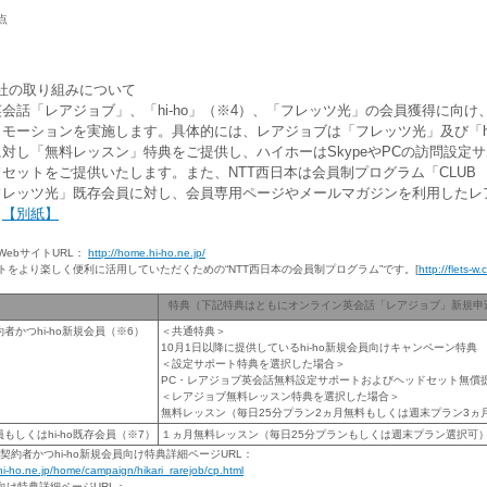
点
社の取り組みについて
話「レアジョブ」、「hi-ho」（※4）、「フレッツ光」の会員獲得に向け、
モーションを実施します。具体的には、レアジョブは「フレッツ光」及び「hi
対し「無料レッスン」特典をご提供し、ハイホーはSkypeやPCの訪問設定
セットをご提供いたします。また、NTT西日本は会員制プログラム「CLUB NT
フレッツ光」既存会員に対し、会員専用ページやメールマガジンを利用したレ
。
【別紙】
WebサイトURL：
http://home.hi-ho.ne.jp/
トをより楽しく便利に活用していただくための“NTT西日本の会員制プログラム”です。[
http://flets-w
特典（下記特典はともにオンライン英会話「レアジョブ」新規申
者かつhi-ho新規会員（※6）
＜共通特典＞
10月1日以降に提供しているhi-ho新規会員向けキャンペーン特典
＜設定サポート特典を選択した場合＞
PC・レアジョブ英会話無料設定サポートおよびヘッドセット無償
＜レアジョブ無料レッスン特典を選択した場合＞
無料レッスン（毎日25分プラン2ヵ月無料もしくは週末プラン3ヵ
もしくはhi-ho既存会員（※7）
１ヵ月無料レッスン（毎日25分プランもしくは週末プラン選択可
契約者かつhi-ho新規会員向け特典詳細ページURL：
hi-ho.ne.jp/home/campaign/hikari_rarejob/cp.html
会員向け特典詳細ページURL：