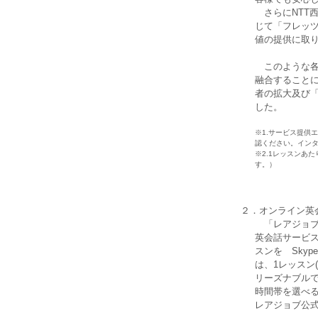
さらにNTT西
じて「フレッ
値の提供に取
このような各
融合すること
者の拡大及び
した。
※1.サービス提供
認ください。インタ
※2.1レッスンあ
す。）
２．オンライン英
「レアジョブ」
英会話サービ
スンを Sky
は、1レッスン
リーズナブル
時間帯を選べ
レアジョブ公式