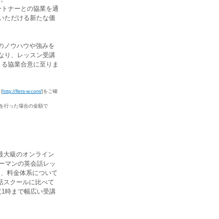
ートナーとの協業を通
いただける新たな価
のノウハウや強みを
なり、レッスン受講
よる協業合意に至りま
[
http://flets-w.com/
]をご確
約を行った場合の金額で
内最大級のオンライン
ーマンの英会話レッ
また、料金体系について
会話スクールに比べて
1時まで幅広い受講