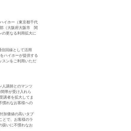
ハイホー（東京都千代
本部（大阪府大阪市 関
ンの更なる利用拡大に
通信回線として活用
トをハイホーが提供する
ッスンをご利用いただ
ン人講師とのマンツ
時間帯が受け入れら
て受講者を拡大してま
不慣れなお客様への
い付加価値の高いタブ
ことで、お客様のラ
の扱いに不慣れなお
す。