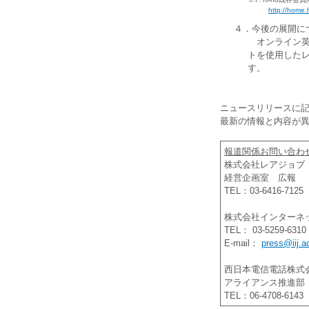
http://home.
４．今後の展開に
オンライン英会
トを使用した
す。
ニュースリリースに
最新の情報と内容が
報道関係お問い合わ
株式会社レアジョブ
経営企画室 広報
TEL：03-6416-7125
株式会社インターネ
TEL： 03-5259-6310
E-mail：
press@iij.ad
西日本電信電話株
アライアンス推進部
TEL：06-4708-6143