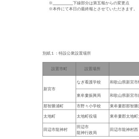
※
下線部分は第五報からの変更点
※本件にて本日の最終報とさせていただきます。
別紙１：特設公衆設置場所
設置市町
設置場所
なぎ看護学校
和歌山県新宮市
新宮市
東牟婁振興局
和歌山県新宮市
那智勝浦町
市野々小学校
東牟婁郡那智勝
太地町
太地町役場
東牟婁郡太地町
田辺市
田辺市龍神村
田辺市龍神村西
龍神行政局