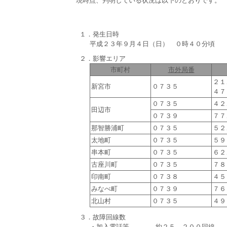
現時点、判明している状況は以下のとおりです。
１．発生日時
平成２３年９月４日（日） ０時４０分頃
２．影響エリア
市町村
市外局番
２１
新宮市
０７３５
４７
０７３５
４２
田辺市
０７３９
７７
那智勝浦町
０７３５
５２
太地町
０７３５
５９
串本町
０７３５
６２
古座川町
０７３５
７８
印南町
０７３８
４５
みなべ町
０７３９
７６
北山村
０７３５
４９
３．故障回線数
・加入電話等 約２５，２００回線