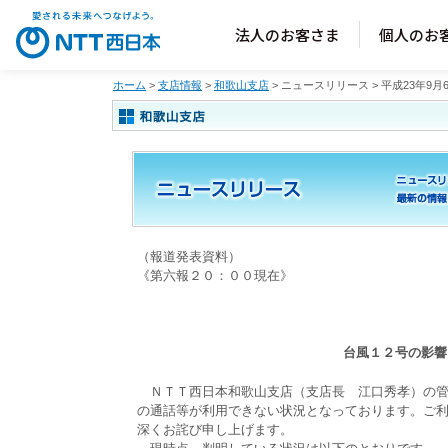
法人のお客さま
個人のお
ホーム
>
支店情報
>
和歌山支店
> ニュースリリース > 平成23年9月
（報道発表資料）
《第六報２０：００現在》
台風１２号の影響
ＮＴＴ西日本和歌山支店（支店長 江口秀孝）の管
の通話等が利用できない状況となっております。ご
深くお詫び申し上げます。