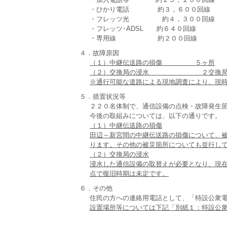
・ひかり電話 約３，６００回線
・フレッツ光 約４，３００回線
・フレッツ･ADSL 約６４０回線
・専用線 約２００回線
４．故障原因
（１）中継伝送路の損傷 ５ヶ所
（２）交換局の浸水 ２交換
※通行可能な道路による現地調査により、現
５．措置状況等
２２０名体制で、通信設備の点検・故障発生
今後の取組みについては、以下の通りです。
（１）中継伝送路の損傷
田辺～新宮間の中継伝送路の損傷について、
ります。その他の被災箇所についても並行し
（２）交換局の浸水
浸水した通信設備の取替えが必要となり、現
点で復旧時期は未定です。
６．その他
住民の方への連絡用電話として、「特設公衆
設置場所等については下記「別紙１：特設公