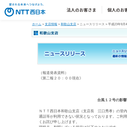
法人のお客さま
個人のお
ホーム
>
支店情報
>
和歌山支店
> ニュースリリース > 平成23年9月
（報道発表資料）
《第二報２０：００現在》
台風１２号の影響
ＮＴＴ西日本和歌山支店（支店長 江口秀孝）の管
通話等が利用できない状況となっております。ご利
くお詫び申し上げます。