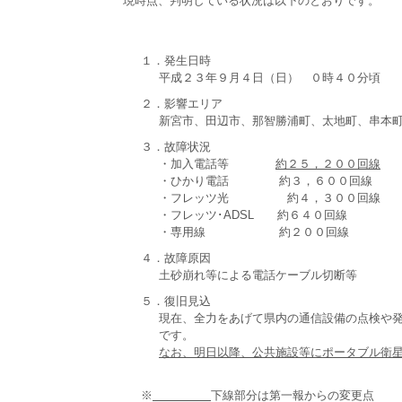
現時点、判明している状況は以下のとおりです。
１．発生日時
平成２３年９月４日（日） ０時４０分頃
２．影響エリア
新宮市、田辺市、那智勝浦町、太地町、串本
３．故障状況
・加入電話等
約２５，２００回線
・ひかり電話 約３，６００回線
・フレッツ光 約４，３００回線
・フレッツ･ADSL 約６４０回線
・専用線 約２００回線
４．故障原因
土砂崩れ等による電話ケーブル切断等
５．復旧見込
現在、全力をあげて県内の通信設備の点検や
です。
なお、明日以降、公共施設等にポータブル衛
※
下線部分は第一報からの変更点