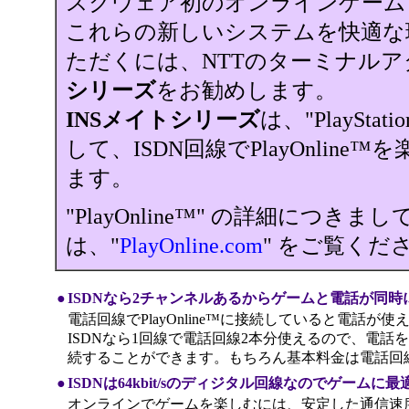
スクウェア初のオンラインゲーム
これらの新しいシステムを快適な
ただくには、NTTのターミナルア
シリーズ
をお勧めします。
INSメイトシリーズ
は、"PlayStat
して、ISDN回線でPlayOnline
ます。
"PlayOnline™" の詳細につきまし
は、"
PlayOnline.com
" をご覧くだ
●
ISDNなら2チャンネルあるからゲームと電話が同時
電話回線でPlayOnline™に接続していると電話が
ISDNなら1回線で電話回線2本分使えるので、電話をして
続することができます。もちろん基本料金は電話回
●
ISDNは64kbit/sのディジタル回線なのでゲームに最
オンラインでゲームを楽しむには、安定した通信速度