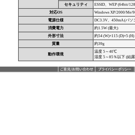
セキュリティ
ESSID、WEP (64bit/128
対応OS
Windows XP/2000/Me/9
電源仕様
DC3.3V、450mA (
消費電力
約1.5W (最大)
外形寸法
約54 (W)×115 (D)×5 (H
質量
約39g
温度
5～40℃
動作環境
湿度
5～85％以下 (結