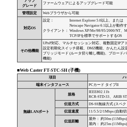
アップ
ファームウェアによるアップグレード可能
グレード
管理設定
Webブラウザから可能
設定：
Internet Explorer 5.0以上、または
Netscape Navigator 6.1以上が動作
対応OS
クライアント：
Windows XP/Me/98/95/2000/NT
TCP/IPを標準でサポートするOS
UPnP対応、マルチセッション対応、複数固定IPアドレス
設定初期化スイッチ搭載、DMZ機能、かんたん設定、
その他機能
ブリッジモード (ルータ切り離し機能)、ブロード
機能)
■Web Caster FT-STC-SH (子機)
項目
ハ
端末インタフェース
PCカード タイプII
IEEE802.11b
規格
RCR-STD-33、ARIB ST
伝送方式
DS-SS無線方式 (ス
伝送速度
11/5.5/2/1Mbps (自動
無線LANポート
屋外：
約50m (11Mbps
伝送距離
屋内：
約25m (11Mbps