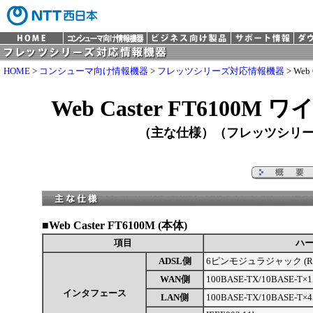
HOME
>
コンシューマ向け情報機器
>
フレッツシリーズ対応情報機器
> We
Web Caster FT6100
（主な仕様）（フレッツシリ
■Web Caster FT6100M (本体)
項目
ハ
ADSL側
6ピンモジュラジャック (RJ-
WAN側
100BASE-TX/10BASE-T
インタフェース
LAN側
100BASE-TX/10BASE-T