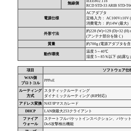
IEEE802.11b
無線側
RCD STD-33 ARIB STD-T6
ACアダプタ
電源仕様
定格入力：
AC100V±10V (
消費電力：
約14W (最大)
約228 (W)×129 (D)×32 (H)
外形寸法
(アンテナ部分を除く)
質量
約700g (電源アダプタを含
温度
5～40℃
動作環境
湿度
5～85％以下 (結露な
項目
ソフトウェア仕
WAN側
PPPoE
プロトコル
ルーティング
スタティックルーティング
方式
ダイナミックルーティング (RIP対応)
アドレス変換
NAT/IPマスカレード
DHCP
LAN側最大253クライアント
ファイア
ステートフルパケットインスペクション、パケッ
ウォール
DoS攻撃検出機能