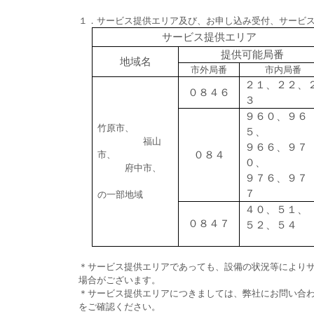
１．サービス提供エリア及び、お申し込み受付、サービ
サービス提供エリア
提供可能局番
地域名
市外局番
市内局番
２１、２２、
０８４６
３
９６０、９６
竹原市、
５、
福山
９６６、９７
市、
０８４
０、
府中市、
９７６、９７
７
の一部地域
４０、５１、
０８４７
５２、５４
＊サービス提供エリアであっても、設備の状況等により
場合がございます。
＊サービス提供エリアにつきましては、弊社にお問い合
をご確認ください。