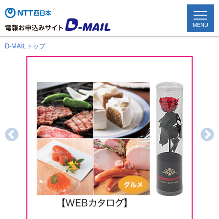
MENU
D-MAILトップ
TOP
配達状況確認
かんたん申込み
お祝い電報
お悔やみ電報
文例を見る