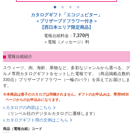
シーンから選ぶ
カタログギフト「エコジュピター」
＜プリザーブドフラワー付き＞
電報コラム
【西日本エリア限定商品】
7,370
電報台紙料金：
円
＋電報（メッセージ）料
ご利用ガイド
電報台紙紹介
パソコンサイトはこちら
スウィーツ、肉、海鮮、果物など、多彩なジャンルから選べる、グ
ルメ専用カタログギフトをセットした電報です。（商品掲載点数約
330点）プリザーブドフラワー（一輪のバラ）を添えてお届けしま
す。
本商品は冊子のカタログは同梱されません。ギフトのお申込みは、専用WEB
ページからのお申込みになります。
カタログの内容はこちら
（リンベル社のデジタルカタログに遷移します）
カタログギフト用の文例はこちら
商品（電報台紙）コード