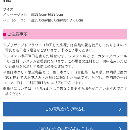
0384
サイズ
メッセージ入れ：縦18.5cm×横23.5cm
バラ（ケース）：縦25.0cm×横6.0cm×奥行き6.0cm
ご注意事項
プリザーブドフラワー（加工した生花）は自然の花を使用しておりますので
写真と若干違う場合がございます。予めご了承ください。
システム料770円を含んだ料金です。システム料とは、カタログのツール
代・送料・システム管理費になります。この場合の送料とは、お申込みいただ
いた商品をお送りする際に必要な運賃です。
西日本エリア限定商品とは、西日本エリア（富山県、岐阜県、静岡県以西の
30府県）でのお申込み・お届けに限定した商品です。ただし、静岡県の一部
については、ご利用頂けないエリアがございます。
商品については、品切れまたは予告なく変更する場合がございますのでご了
承ください。
この電報台紙で申込む
お電話からのお申込みはこちら