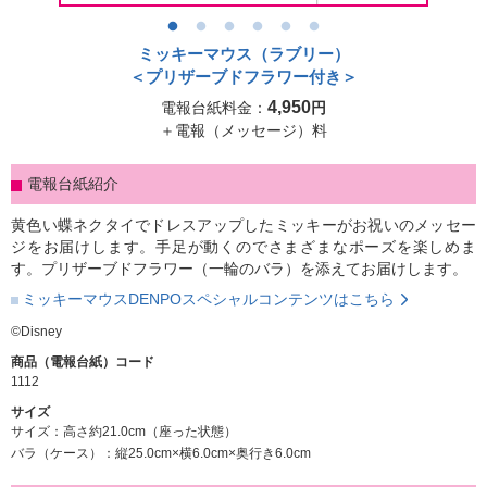
シーンから選ぶ
ミッキーマウス（ラブリー）
＜プリザーブドフラワー付き＞
電報コラム
4,950
電報台紙料金：
円
＋電報（メッセージ）料
ご利用ガイド
電報台紙紹介
パソコンサイトはこちら
黄色い蝶ネクタイでドレスアップしたミッキーがお祝いのメッセー
ジをお届けします。手足が動くのでさまざまなポーズを楽しめま
す。プリザーブドフラワー（一輪のバラ）を添えてお届けします。
ミッキーマウスDENPOスペシャルコンテンツはこちら
©Disney
商品（電報台紙）コード
1112
サイズ
サイズ：高さ約21.0cm（座った状態）
バラ（ケース）：縦25.0cm×横6.0cm×奥行き6.0cm