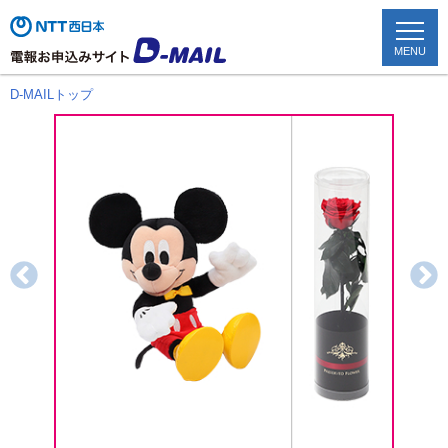
MENU
D-MAILトップ
TOP
配達状況確認
かんたん申込み
お祝い電報
お悔やみ電報
文例を見る