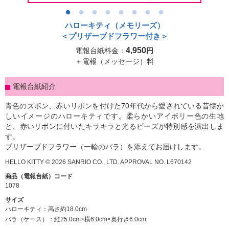
シーンから選ぶ
ハローキティ（メモリーズ）
＜プリザーブドフラワー付き＞
電報コラム
4,950
電報台紙料金：
円
＋電報（メッセージ）料
ご利用ガイド
電報台紙紹介
パソコンサイトはこちら
青色のズボン、赤いリボンを付けた70年代から愛されている昔懐か
しいイメージのハローキティです。柔らかいアイボリー色の生地
と、赤いリボンに付いたキラキラと光るビーズが特別感を演出しま
す。
プリザーブドフラワー（一輪のバラ）を添えてお届けします。
HELLO KITTY © 2026 SANRIO CO., LTD. APPROVAL NO. L670142
商品（電報台紙）コード
1078
サイズ
ハローキティ：高さ約18.0cm
バラ（ケース）：縦25.0cm×横6.0cm×奥行き6.0cm