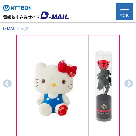
MENU
D-MAILトップ
TOP
配達状況確認
かんたん申込み
お祝い電報
お悔やみ電報
文例を見る