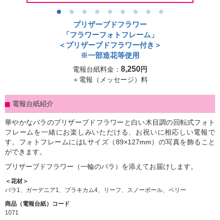
シーンから選ぶ
プリザーブドフラワー
「フラワーフォトフレーム」
電報コラム
＜プリザーブドフラワー付き＞
※一部造花等使用
8,250
電報台紙料金：
円
ご利用ガイド
＋電報（メッセージ）料
パソコンサイトはこちら
電報台紙紹介
華やかなバラのプリザーブドフラワーと白い木目調の回転式フォト
フレームを一緒にお楽しみいただける、お祝いに相応しい電報で
す。フォトフレームにはLサイズ（89×127mm）の写真を飾ること
ができます。
プリザーブドフラワー（一輪のバラ）を添えてお届けします。
＜花材＞
バラ1、ガーデニア1、ブラキカム4、リーフ、スノーボール、ベリー
商品（電報台紙）コード
1071