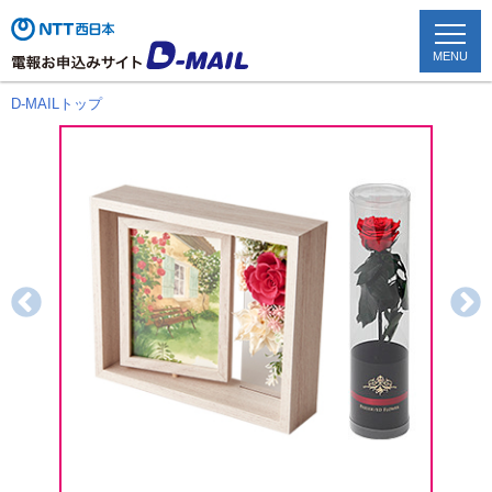
MENU
D-MAILトップ
TOP
配達状況確認
かんたん申込み
お祝い電報
お悔やみ電報
文例を見る