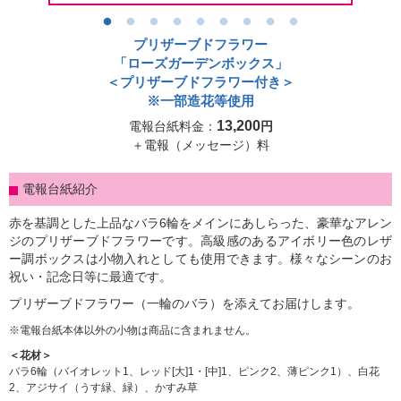
シーンから選ぶ
プリザーブドフラワー
「ローズガーデンボックス」
電報コラム
＜プリザーブドフラワー付き＞
※一部造花等使用
13,200
電報台紙料金：
円
ご利用ガイド
＋電報（メッセージ）料
パソコンサイトはこちら
電報台紙紹介
赤を基調とした上品なバラ6輪をメインにあしらった、豪華なアレン
ジのプリザーブドフラワーです。高級感のあるアイボリー色のレザ
ー調ボックスは小物入れとしても使用できます。様々なシーンのお
祝い・記念日等に最適です。
プリザーブドフラワー（一輪のバラ）を添えてお届けします。
電報台紙本体以外の小物は商品に含まれません。
＜花材＞
バラ6輪（バイオレット1、レッド[大]1・[中]1、ピンク2、薄ピンク1）、白花
2、アジサイ（うす緑、緑）、かすみ草