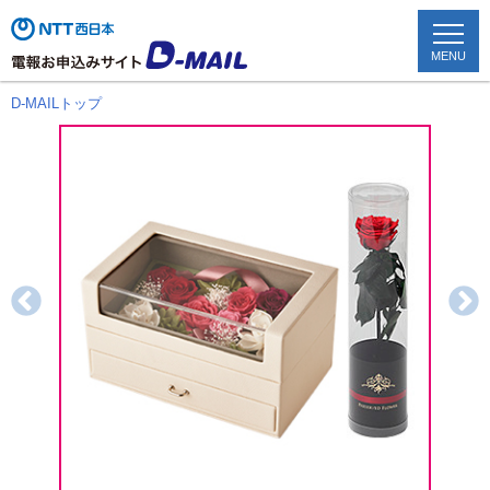
MENU
D-MAILトップ
TOP
配達状況確認
かんたん申込み
お祝い電報
お悔やみ電報
文例を見る