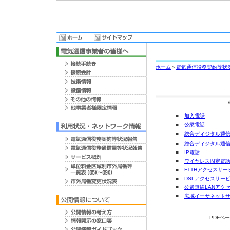
ホーム
＞
電気通信役務契約等状
■
加入電話
■
公衆電話
■
総合ディジタル通信
■
総合ディジタル通信サ
■
IP電話
■
ワイヤレス固定電
■
FTTHアクセスサー
■
DSLアクセスサー
■
公衆無線LANアク
■
広域イーサネット
PDFペ