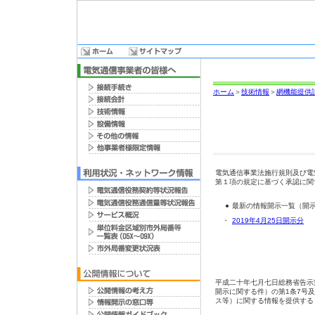
ホーム
＞
技術情報
＞
網機能提供
電気通信事業法施行規則及び電
第１項の規定に基づく承認に関
●
最新の情報開示一覧（開
・
2019年4月25日開示分
平成二十年七月七日総務省告示
開示に関する件）の第1条7号
ス等）に関する情報を提供する