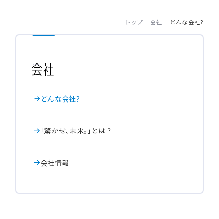
トップ
会社
どんな会社?
会社
ど
ん
な
会
社
?
「
驚
か
せ
、
未
来
。
」
と
は
？
会
社
情
報