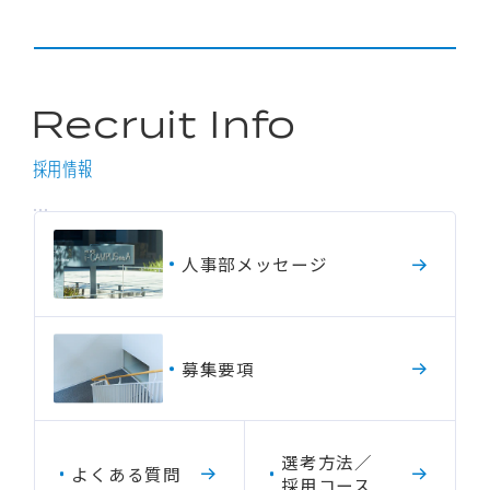
R
e
c
r
u
i
t
I
n
f
o
採用情報
人
事
部
メ
ッ
セ
ー
ジ
募
集
要
項
選
考
方
法
／
よ
く
あ
る
質
問
採
用
コ
ー
ス