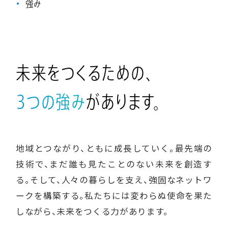
強み
未
来
を
つ
く
る
た
め
の
、
3
つ
の
強
み
が
あ
り
ま
す
。
地域とつながり、ともに成長していく。最先端の
技術で、まだ誰も見たことのない未来を創造す
る。そして、人々の暮らしを支え、強固なネットワ
ークを構築する。私たちには変わらぬ使命を果た
しながら、未来をつくる力があります。