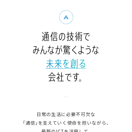
A
通
信
の
技
術
で
み
ん
な
が
驚
く
よ
う
な
未
来
を
創
る
会
社
で
す
。
日常の生活に必要不可欠な
「通信」を支えていく使命を担いながら、
最新のICTを活用して、