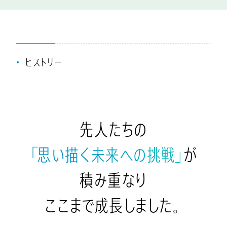
ヒストリー
先
人
た
ち
の
「
思
い
描
く
未
来
へ
の
挑
戦
」
が
積
み
重
な
り
こ
こ
ま
で
成
長
し
ま
し
た
。