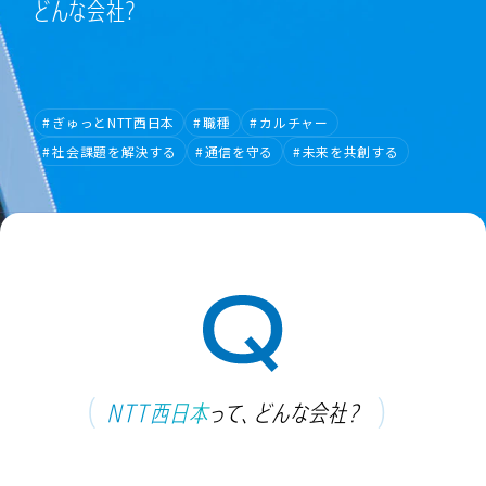
どんな会社?
#
ぎゅっとNTT西日本
#
職種
#
カルチャー
#
社会課題を解決する
#
通信を守る
#
未来を共創する
NTT西日本
って、どんな会社？