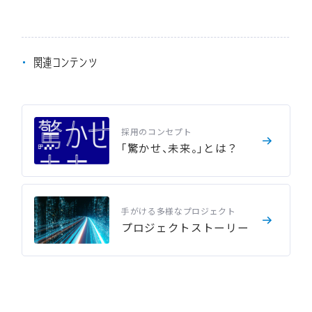
関連コンテンツ
採用のコンセプト
「
驚
か
せ
、
未
来
。
」
と
は
？
手がける多様なプロジェクト
プ
ロ
ジ
ェ
ク
ト
ス
ト
ー
リ
ー