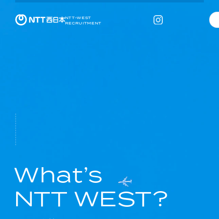
NTT-WEST
RECRUITMENT
W
h
a
t
’
s
N
T
T
W
E
S
T
?