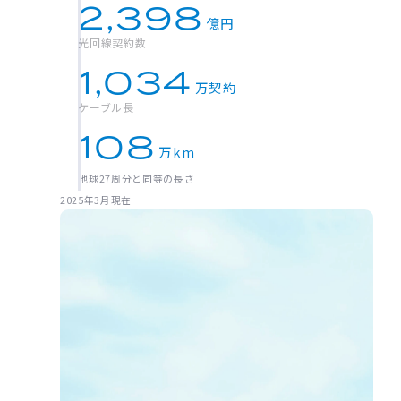
2,398
億円
光回線契約数
1,034
万契約
ケーブル長
108
万km
地球27周分と同等の長さ
2025年3月現在