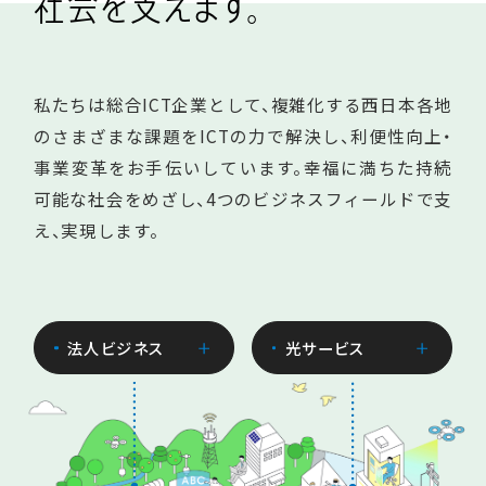
社
会
を
支
え
ま
す
。
私たちは総合ICT企業として、複雑化する西日本各地
のさまざまな課題をICTの力で解決し、利便性向上・
事業変革をお手伝いしています。幸福に満ちた持続
可能な社会をめざし、4つのビジネスフィールドで支
え、実現します。
法人ビジネス
光サービス