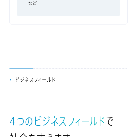
など
ビジネスフィールド
4
つ
の
ビ
ジ
ネ
ス
フ
ィ
ー
ル
ド
で