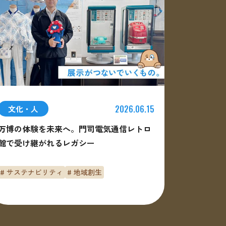
2026.06.15
文化・人
万博の体験を未来へ。門司電気通信レトロ
館で受け継がれるレガシー
# サステナビリティ
# 地域創生