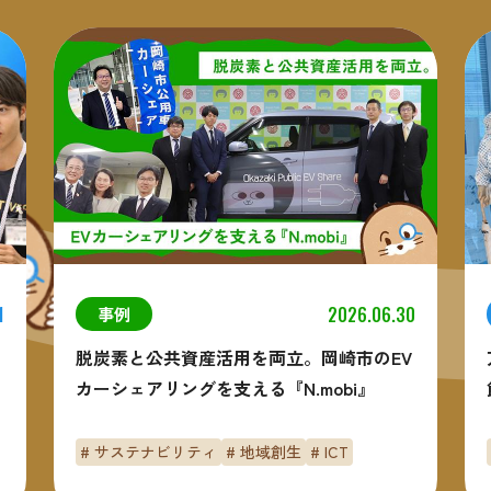
1
2026.06.30
事例
脱炭素と公共資産活用を両立。岡崎市のEV
カーシェアリングを支える『N.mobi』
# サステナビリティ
# 地域創生
# ICT