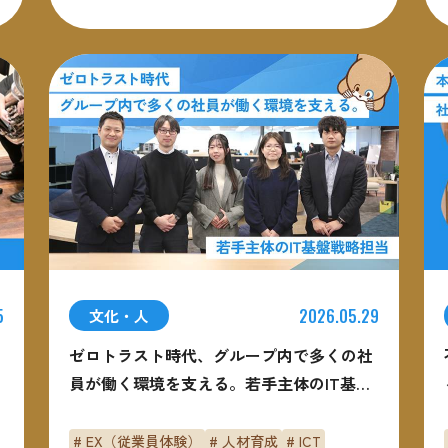
5
2026.05.29
文化・人
ゼロトラスト時代、グループ内で多くの社
員が働く環境を支える。若手主体のIT基盤
戦略担当
# EX（従業員体験）
# 人材育成
# ICT