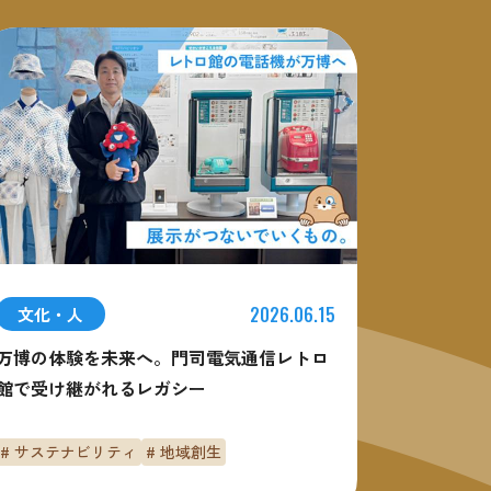
2026.06.15
文化・人
万博の体験を未来へ。門司電気通信レトロ
館で受け継がれるレガシー
# サステナビリティ
# 地域創生