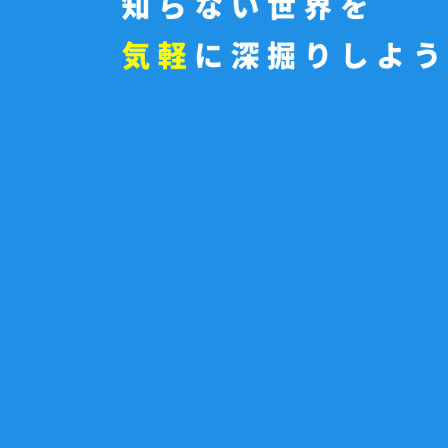
産活用を両立。岡崎市のEVカー
"声の価
える『N.mobi』
「VOIC
2026.06.30