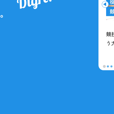
値"を守り、未来へつなぐ。NTT西日本
競
ENCEカンパニー」の挑戦
う
2026.03.10