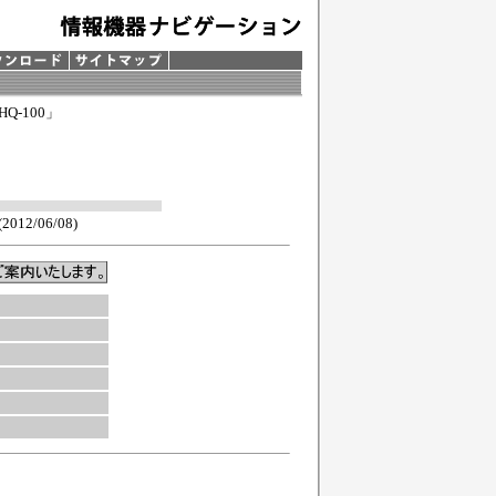
Q-100」
12/06/08)