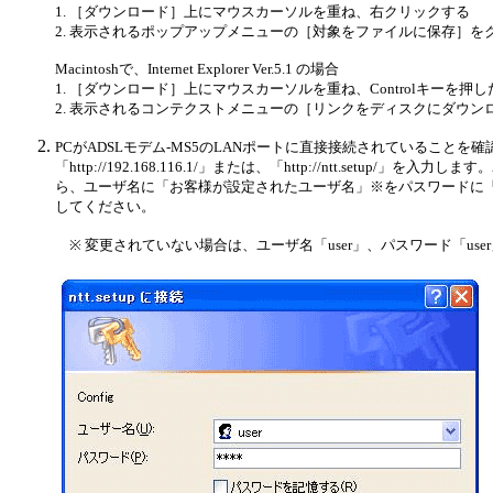
1. ［ダウンロード］上にマウスカーソルを重ね、右クリックする
2. 表示されるポップアップメニューの［対象をファイルに保存］を
Macintoshで、Internet Explorer Ver.5.1 の場合
1. ［ダウンロード］上にマウスカーソルを重ね、Controlキーを押
2. 表示されるコンテクストメニューの［リンクをディスクにダウン
PCがADSLモデム-MS5のLANポートに直接接続されていることを
「http://192.168.116.1/」または、「http://ntt.setup
ら、ユーザ名に「お客様が設定されたユーザ名」※をパスワードに
してください。
※ 変更されていない場合は、ユーザ名「user」、パスワード「use