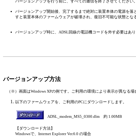
バージョンアップを行う前に、すべての通信を終了させてください
バージョンアップ開始後、完了するまで絶対に装置本体の電源を落
すと装置本体のファームウェアが破壊され、復旧不可能な状態とな
バージョンアップ時に、ADSL回線の電話機コードを外す必要はあ
バージョンアップ方法
（※）画面はWindows XPの例です。ご利用の環境により表示が異なる
以下のファームウェアを、ご利用のPCにダウンロードします。
ADSL_modem_MS5_0300.dlm 約 1.00MB
【ダウンロード方法】
Windowsで、Internet Explorer Ver.6.0 の場合