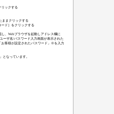
クリックする
したままクリックする
ロード］をクリックする
確認し、Webブラウザを起動しアドレス欄に
/」を入力します。ユーザ名/パスワード入力画面が表示された
「お客様が設定されたパスワード」※を入力
r」となっています。