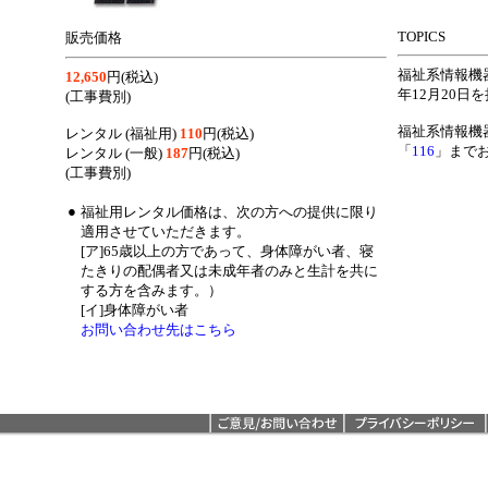
TOPICS
販売価格
福祉系情報機
12,650
円(税込)
年12月20日
(工事費別)
福祉系情報機
レンタル (福祉用)
110
円(税込)
「
116
」まで
レンタル (一般)
187
円(税込)
(工事費別)
●
福祉用レンタル価格は、次の方への提供に限り
適用させていただきます。
[ア]65歳以上の方であって、身体障がい者、寝
たきりの配偶者又は未成年者のみと生計を共に
する方を含みます。）
[イ]身体障がい者
お問い合わせ先はこちら