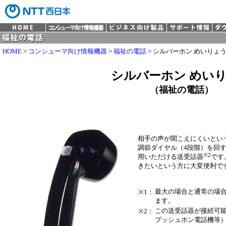
HOME
>
コンシューマ向け情報機器
>
福祉の電話
> シルバーホン めいりょ
シルバーホン めい
（福祉の電話）
相手の声が聞こえにくいとい
調節ダイヤル（4段階）を回
※2
用いただける送受話器
です
きたいという方に大変便利で
最大の場合と通常の場合
※1：
ます。
この送受話器が接続可能
※2：
プッシュホン電話機等