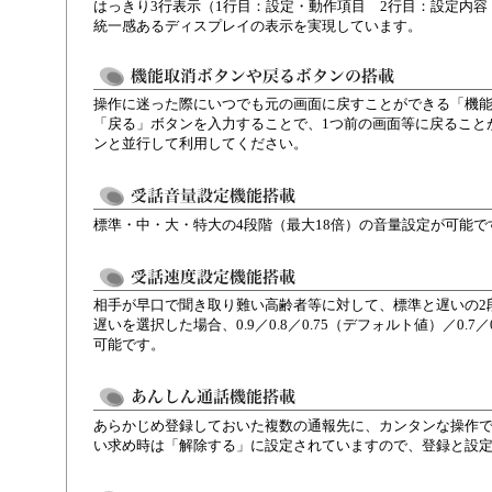
はっきり3行表示（1行目：設定・動作項目 2行目：設定内容
統一感あるディスプレイの表示を実現しています。
操作に迷った際にいつでも元の画面に戻すことができる「機
「戻る」ボタンを入力することで、1つ前の画面等に戻ること
ンと並行して利用してください。
標準・中・大・特大の4段階（最大18倍）の音量設定が可能で
相手が早口で聞き取り難い高齢者等に対して、標準と遅いの2
遅いを選択した場合、0.9／0.8／0.75（デフォルト値）／0.7
可能です。
あらかじめ登録しておいた複数の通報先に、カンタンな操作
い求め時は「解除する」に設定されていますので、登録と設