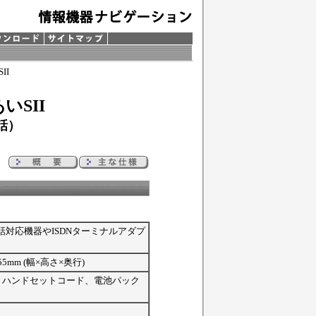
II
SII
話）
対応機器やISDNターミナルアダプ
255mm (幅×高さ×奥行)
ット、ハンドセットコード、電池パック