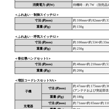
消費電力 (約W)
待機時：約 7W （別売
＜ふれあい・制御スイッチS2＞
寸法 (約mm)
約 100mm×約 82mm×約 
重量 (約g)
約 150g
＜ふれあい・呼気スイッチS2＞
寸法 (約mm)
約 100mm×約 534×約 3
重量 (約g)
約 250g
＜骨伝導ハンドセットS＞
寸法 (約mm)
約 48mm×約 210mm×約 5
重量 (約g)
約 200g
＜増設コードレスセットNA＞
約 47mm×約 175mm×約 
寸法 (約mm)
(アンテナおよび突起部含
子機
重量 (約g)
約 180g
寸法 (約mm)
約 71mm×約 65mm×約 1
充電器