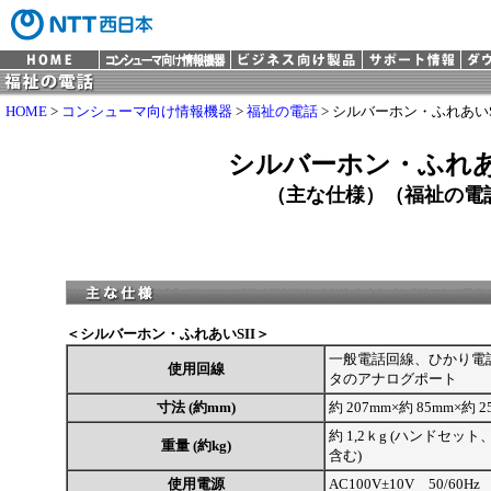
HOME
>
コンシューマ向け情報機器
>
福祉の電話
> シルバーホン・ふれあいS
シルバーホン・ふれあい
（主な仕様）（福祉の電
＜シルバーホン・ふれあいSII＞
一般電話回線、ひかり電話
使用回線
タのアナログポート
寸法 (約mm)
約 207mm×約 85mm×約 
約 1,2ｋg (ハンドセ
重量 (約kg)
含む)
使用電源
AC100V±10V 50/60Hz