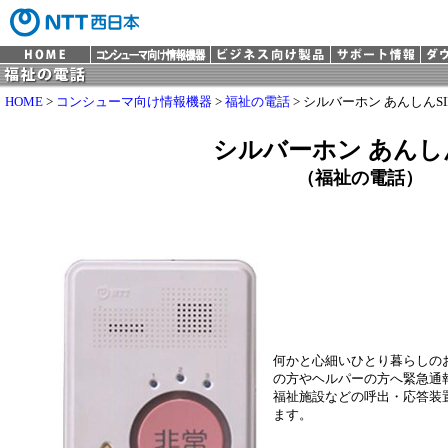
HOME
>
コンシューマ向け情報機器
>
福祉の電話
> シルバーホン あんしんSII
シルバーホン あんしん
（福祉の電話）
何かと心細いひとり暮らしの
の方やヘルパーの方へ緊急通
福祉施設などの呼出・応答装
ます。