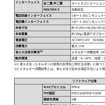
インターフェイス
全二重/半二重
オートネゴシエーション
MDI/MDI-X
自動設定
電話回線インターフェイス
1ポート (6ピンモジュラー
電話機インターフェイス
1ポート (6ピンモジュラー
本体寸法
約 35 (W)×146 (D)×185 (
本体重量
約 500g (電源アダプ
電源電圧
AC100V±10V 50/60Hz
消費電力
最大 15W
※1
省エネ法表示事項
エネルギー消費効率（W
動作環境
温度：0～40℃ 湿度：2
省エネ法（エネルギーの使用の合理化に関する法律）に基づく
※1
エネルギー消費効率とは、省エネ法で定める測定方法により測
※2
ソフトウェア仕様
WANプロトコル
PPPoE
PPP認証
PAP/CHAP/PAP+CHAP
接続先登録
5個