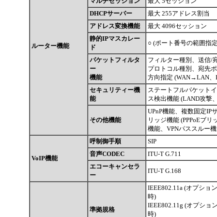
マルチセッション
最大 5セッション
DHCPサーバー
最大 255アドレス割当
アドレス変換機能
最大 4096セッション
静的IPマスカレー
○ (ポート番号の範囲指定
ルーター機能
ド
パケットフィルタ
フィルター種別、送信/宛
ー
プロトコル種別、宛先ポ
機能
方向指定 (WAN→LAN、
セキュリティー機
ステートフルパケットイ
能
ス検出機能 (LAND攻撃、sm
UPnP機能、複数固定IPサー
その他機能
リッジ機能 (PPPoEブリ
機能、VPNパススルー
呼制御手順
SIP
音声CODEC
ITU-T G.711
VoIP機能
エコーキャンセラ
ITU-T G.168
ー
IEEE802.11a (オプション
時)
IEEE802.11g (オプション
準拠規格
時)