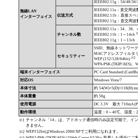
IEEE802.11g：54/48/36
IEEE802.11a：直交周
無線LAN
伝送方式
IEEE802.11b：直接スペ
インターフェイス
IEEE802.11g：直交周
IEEE802.11a：34、38、
チャンネル数
IEEE802.11b：1～14ch
IEEE802.11g：1～13ch
SSID、無線ネットワーク名 
MACアドレスフィルタ
セキュリティー
※2
WEP (152/128/64bit)
WPA-PSK (TKIP/AES)、W
端末インターフェイス
PC Card Standard (CardB
対応OS
Windows Vista/7
本体寸法
約 54(W)×5(D)×118(H
本体重量
約 50g
使用電源
DC 3.3V 最大 710mA 
動作環境
温度：0～40℃、湿度：2
チャンネル「14」は、アドホック通信時のみ設定可能で、イ
※1
きません。
WEP152bitはWindows 2000/XPでご利用になれます。
※2
WPA2-PSK (TKIP/AES) はWeb Caster V130へ装着した場
※3