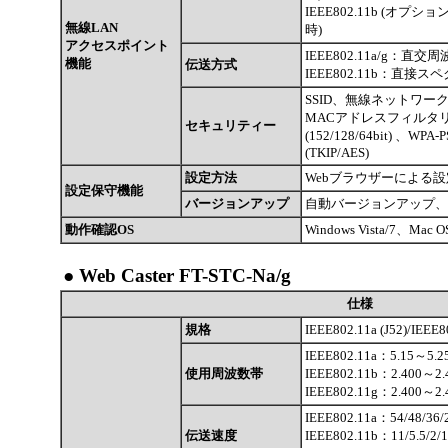
IEEE802.11b (オプション
無線LAN
時)
アクセスポイント
IEEE802.11a/g：直交
機能
伝送方式
IEEE802.11b：直接スペ
SSID、無線ネットワーク名 
MACアドレスフィルタ
セキュリティー
(152/128/64bit) 、WPA-
(TKIP/AES)
設定方法
Webブラウザーによる設
設定保守機能
バージョンアップ
自動バージョンアップ、
動作確認OS
Windows Vista/7、Mac O
●
Web Caster FT-STC-Na/g
仕様
規格
IEEE802.11a (J52)/IEEE
IEEE802.11a：5.15～5.2
使用周波数帯
IEEE802.11b：2.400～2.
IEEE802.11g：2.400～2.
IEEE802.11a：54/48/36
伝送速度
IEEE802.11b：11/5.5/