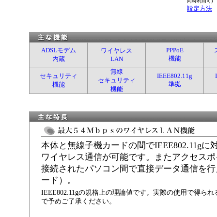
同時利用可)
設定方法
ADSLモデム
PPPoE
ワイヤレス
機能
内蔵
LAN
無線
セキュリティ
IEEE802.11g
セキュリティ
準拠
機能
機能
本体と無線子機カードの間でIEEE802.11gに
ワイヤレス通信が可能です。またアクセスポ
接続されたパソコン間で直接データ通信を行
ード）。
IEEE802.11gの規格上の理論値です。実際の使用で得
で予めご了承ください。