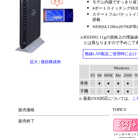
モデム内蔵ですっきり省
4ポートスイッチングHU
ステートフルパケットイ
搭載
WEP(64/128bit)や
IEEE802.11gの規格上の
※
とは異なりますので予めご了
無線LAN製品ご使用時にお
拡大
|
接続構成例
Windows
95
98
98SE
Me
2000
N
本体
-
●
●
●
●
子機
-
-
●
●
●
最新のOS対応については、
こ
※
TOPICS
販売価格
販売終了
(インターネット