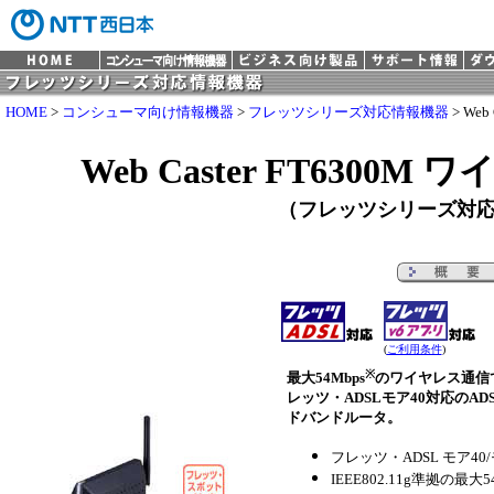
HOME
>
コンシューマ向け情報機器
>
フレッツシリーズ対応情報機器
> We
Web Caster FT6300
（フレッツシリーズ対
(
ご利用条件
)
※
最大54Mbps
のワイヤレス通信
レッツ・ADSLモア40対応のA
ドバンドルータ。
フレッツ・ADSL モア40/
IEEE802.11g準拠の