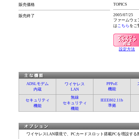
TOPICS
販売価格
2005/07/25
販売終了
ファームウェアV
は
こちら
をご覧
設定方法
ADSLモデム
PPPoE
ワイヤレス
機能
内蔵
LAN
無線
セキュリティ
IEEE802.11b
セキュリティ
準拠
機能
機能
ワイヤレスLAN環境で、PCカードスロット搭載PCを増設す