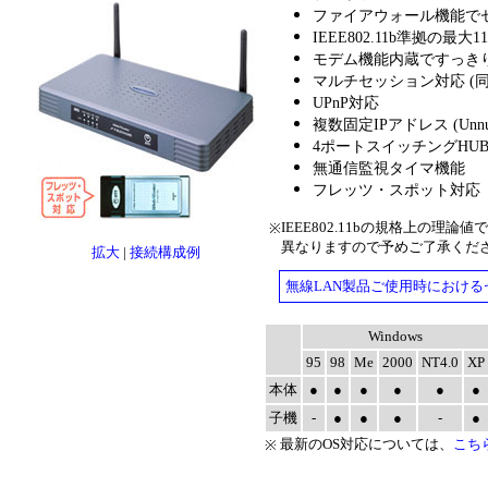
ファイアウォール機能で
IEEE802.11b準拠の最
モデム機能内蔵ですっき
マルチセッション対応 (
UPnP対応
複数固定IPアドレス (Unnu
4ポートスイッチングHU
無通信監視タイマ機能
フレッツ・スポット対応（子機：W
IEEE802.11bの規格上の理
※
異なりますので予めご了承くだ
拡大
|
接続構成例
無線LAN製品ご使用時におけ
Windows
95
98
Me
2000
NT4.0
XP
本体
●
●
●
●
●
●
子機
-
●
●
●
-
●
最新のOS対応については、
こち
※