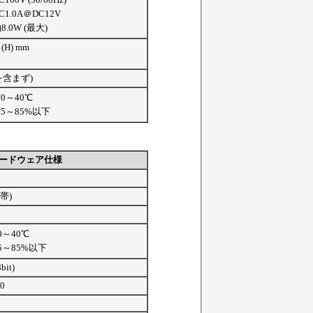
C1.0A＠DC12V
8.0W (最大)
 (H) mm
を含まず)
0～40℃
5～85%以下
ードウェア仕様
z帯)
～40℃
5～85%以下
bit)
00