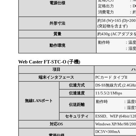
電源仕様
定格出力
：D
消費電力
：約
約58 (W)×165 (D)×200
外形寸法
(突起物を含まず)
質量
約430g (ACアダプタ
動作時
：温度
動作環境
：湿度
Web Caster FT-STC-O (子機)
項目
ハ
端末インタフェース
PCカード タイプII
伝達方式
DS-SS無線方式 (2.4GH
伝達速度
11/5.5/2/1Mbps
無線LANポート
動作時
：温度0
伝送距離
：湿度
セキュリティ
ESSID、WEP (64bit/128
対応OS
Windows XP/Me/98/20
DC5V×300mA
電源仕様