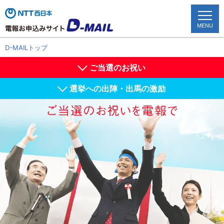
MENU
D-MAILトップ
ご当選のお祝い
TOP
配達状況確認
選挙への出陣・出馬の激励
かんたん申込み
お祝い電報
お悔やみ電報
文例を見る
シーンから選ぶ