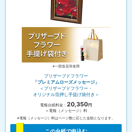
※一部造花等使用
プリザーブドフラワー
「プレミアムローズメッセージ」
＜プリザーブドフラワー・
オリジナル箔押し手提げ袋付き＞
20,350
電報台紙料金：
円
＋電報（メッセージ）料
※電報（メッセージ）料はページ数に応じた金額となります。
この台紙で申込む