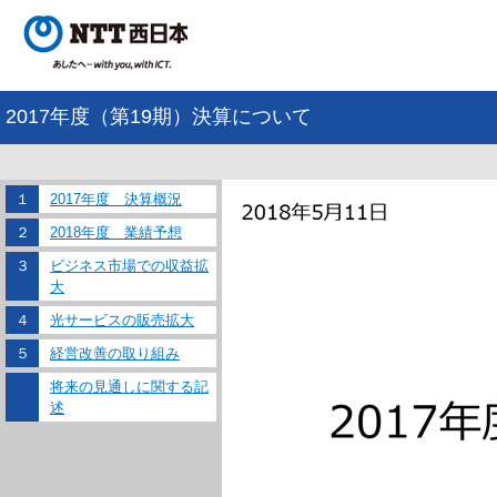
2017年度（第19期）決算について
１
2017年度 決算概況
２
2018年度 業績予想
３
ビジネス市場での収益拡
大
４
光サービスの販売拡大
５
経営改善の取り組み
将来の見通しに関する記
述