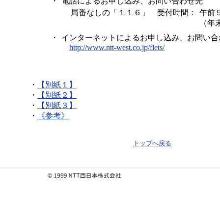
・
電話によるお申し込み、お問い合わせ先
局番なしの「１１６」 受付時間：
午前
（年
・
インターネットによるお申し込み、お問い合
http://www.ntt-west.co.jp/flets/
・
【別紙１】
・
【別紙２】
・
【別紙３】
・
《参考》
トップへ戻る