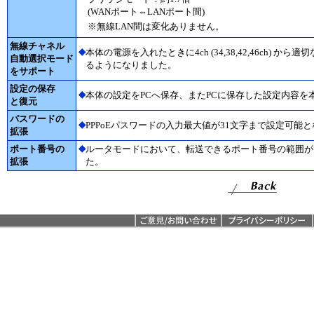
(WANポート⇔LANポート間)
※無線LAN間は変化ありません。
無線チャネル
◆
本体の電源を入れたときに4ch (34,38,42,46ch)
自動選択モード
るようになりました。
をサポート
設定の保存
◆
本体の設定をPCへ保存、またPCに保存した設定内容
と復元
パスワードの
◆
PPPoEパスワードの入力最大値が31文字まで設定可能
拡張
◆
ポート番号の
ルータモードにおいて、転送できるポート番号の範囲が1～49
拡張
た。