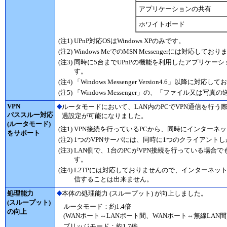
アプリケーションの共有
ホワイトボード
(注1)
UPnP対応OSはWindows XPのみです。
(注2)
Windows MeでのMSN Messengerには対応してお
(注3)
同時に5台までUPnPの機能を利用したアプリケー
す。
(注4)
「Windows Messenger Version4.6」以降に対応
(注5)
「Windows Messenger」の、「ファイル又は
VPN
◆
ルータモードにおいて、LAN内のPCでVPN通信を行う際に必
パススルー対応
過設定が可能になりました。
(ルータモード)
(注1)
VPN接続を行っているPCから、同時にインターネ
をサポート
(注2)
1つのVPNサーバには、同時に1つのクライアント
(注3)
LAN側で、1台のPCがVPN接続を行っている場合
す。
(注4)
L2TPには対応しておりませんので、インターネット経
信することは出来ません。
◆
処理能力
本体の処理能力 (スループット) が向上しました。
(スループット)
ルータモード：約1.4倍
の向上
(WANポート⇔LANポート間、WANポート⇔無線LAN間
ブリッジモード：約1.7倍