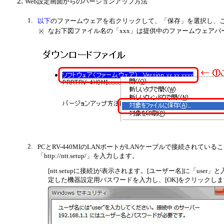
Web設定画面からのバージョンアップ方法
1.
以下
のファームウェアを右クリックして、「保存」を選択し、ご
なお下図ファイル名の「xxx」は提供中のファームウェアバ
※
2.
PCとRV-440MIのLANポートがLANケーブルで接続されている
「http://ntt.setup/」を入力します。
[ntt.setupに接続]が表示されます。[ユーザー名]に「use
定した機器設定用パスワードを入力し、[OK]をクリックし