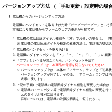
バージョンアップ方法 （「手動更新」設定時の場
電話機からのバージョンアップ方法
電話機のハンドセットを取り上げた時「ピーピーピーピー」という
方法により電話機からファームウェアの更新が可能です。
1.
電話機の電話回線ダイヤル種別を「DP」でお使いの場合は、「P
電話機の電話回線ダイヤル種別の変更方法は、電話機の取扱説
※
2.
電話機のハンドセットを取りあげる
3.
電話機のダイヤルボタンを「＊」「＊」「＊」「1」「1」の順番
4.
「ププ」という音が聞こえたら、ハンドセットを戻す
バージョンアップ中は、本商品の電源を切らないでください。
バージョンアップ中は、本体の「アラーム」ランプと「初期状
※
バージョンアップが完了し、その後、「アラーム」ランプは消
表示に戻ります。
5.
上記の手順1で電話機の電話回線ダイヤル種別を変更した場合は
電話機のトーンボタン等で電話回線ダイヤル種別の変更を行っ
※
元のダイヤル種別に戻ります。
詳細については、電話機の取扱説明書をご覧ください。