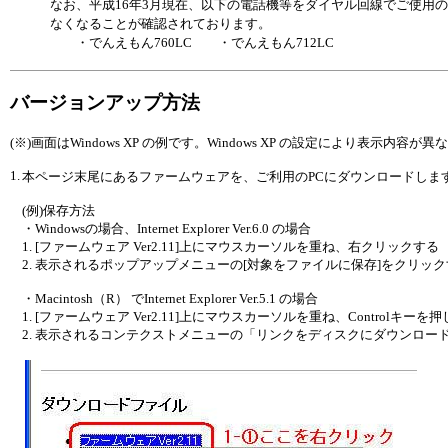
なお、平成16年3月現在、以下の電話機等をダイヤル回線でご使用
なくなることが確認されております。
・でんえもん760LC ・でんえもん712LC
バージョンアップ方法
(※)画面はWindows XP の例です。Windows XP の設定により表示内容
1.
本ページ末尾にあるファームウェアを、ご利用のPCにダウンロードしま
(例)保存方法
・Windowsの場合、Internet Explorer Ver.6.0 の場合
1. [ファームウェア Ver2.11]上にマウスカーソルを重ね、右クリックする
2. 表示されるポップアップメニューの[対象をファイルに保存]をクリッ
・Macintosh（R） でInternet Explorer Ver.5.1 の場合
1. [ファームウェア Ver2.11]上にマウスカーソルを重ね、Controlキ
2. 表示されるコンテクストメニューの「リンクをディスクにダウンロー