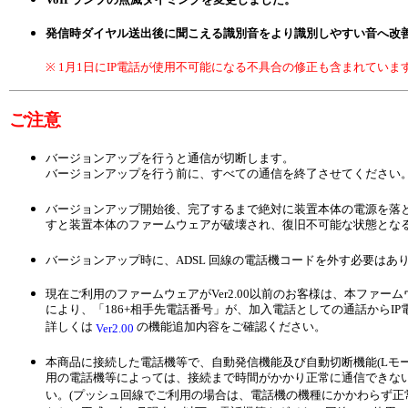
発信時ダイヤル送出後に聞こえる識別音をより識別しやすい音へ改
※ 1月1日にIP電話が使用不可能になる不具合の修正も含まれていま
ご注意
バージョンアップを行うと通信が切断します。
バージョンアップを行う前に、すべての通信を終了させてください
バージョンアップ開始後、完了するまで絶対に装置本体の電源を落
すと装置本体のファームウェアが破壊され、復旧不可能な状態とな
バージョンアップ時に、ADSL 回線の電話機コードを外す必要はあ
現在ご利用のファームウェアがVer2.00以前のお客様は、本ファ
により、「186+相手先電話番号」が、加入電話としての通話からI
詳しくは
の機能追加内容をご確認ください。
Ver2.00
本商品に接続した電話機等で、自動発信機能及び自動切断機能(Lモ
用の電話機等によっては、接続まで時間がかかり正常に通信できな
い。(プッシュ回線でご利用の場合は、電話機の機種にかかわらず正