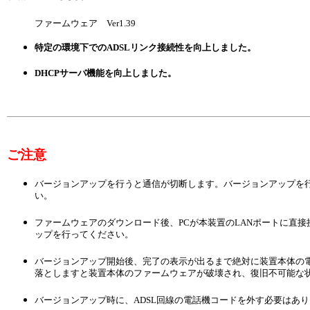
ファームウェア Ver1.39
特定の環境下でのADSLリンク接続性を向上しました。
DHCPサーバ機能を向上しました。
ご注意
バージョンアップを行うと通信が切断します。バージョンアップを
い。
ファームウェアのダウンロード後、PCが本装置のLANポートに直
ップを行ってください。
バージョンアップ開始後、完了の表示が出るまで絶対に装置本体の
落としますと装置本体のファームウェアが破壊され、復旧不可能な
バージョンアップ時に、ADSL回線の電話機コードを外す必要はあ