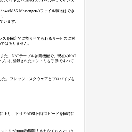
社のサイトよりDirect X 8.1を入手してインス
ndows/MSN Messengerのファイル転送はでき
す。
確認しています。
ドレスを固定的に割り当てられるサービスに対
のではありません。
。また、NATテーブル参照機能で、現在のNAT
ーブルに登録されたエントリを手動ですべて
ました。フレッツ・スクウェアとプロバイダを
に上り、下りのADSL回線スピードを同時に
ントリが9000秒間消去されなくなるという