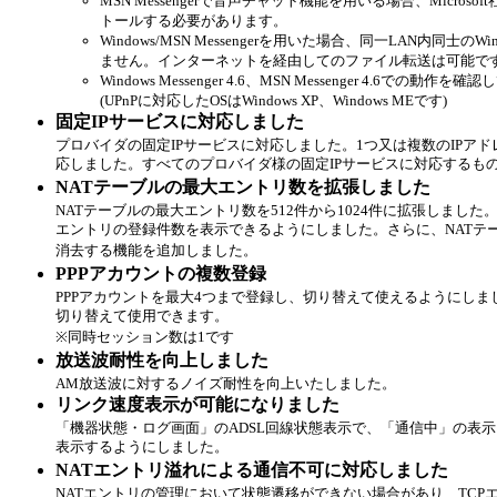
MSN Messengerで音声チャット機能を用いる場合、Microsoft
トールする必要があります。
Windows/MSN Messengerを用いた場合、同一LAN内同士のWi
ません。インターネットを経由してのファイル転送は可能で
Windows Messenger 4.6、MSN Messenger 4.6での動作を
(UPnPに対応したOSはWindows XP、Windows MEです)
固定IPサービスに対応しました
プロバイダの固定IPサービスに対応しました。1つ又は複数のIPア
応しました。すべてのプロバイダ様の固定IPサービスに対応するも
NATテーブルの最大エントリ数を拡張しました
NATテーブルの最大エントリ数を512件から1024件に拡張しました
エントリの登録件数を表示できるようにしました。さらに、NATテ
消去する機能を追加しました。
PPPアカウントの複数登録
PPPアカウントを最大4つまで登録し、切り替えて使えるようにし
切り替えて使用できます。
※同時セッション数は1です
放送波耐性を向上しました
AM放送波に対するノイズ耐性を向上いたしました。
リンク速度表示が可能になりました
「機器状態・ログ画面」のADSL回線状態表示で、「通信中」の表示
表示するようにしました。
NATエントリ溢れによる通信不可に対応しました
NATエントリの管理において状態遷移ができない場合があり、TCPエ