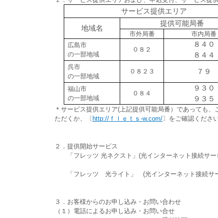
サービス提供エリア
提供可能局番
地域名
市外局番
市内局番
８４０
広島市
０８２
の一部地域
８４４
呉市
０８２３
７９
の一部地域
９３０
福山市
０８４
の一部地域
９３５
＊サービス提供エリア(上記提供可能局番）であっても、
ただくか、〔
http://ｆｌｅｔｓ-w.com/
〕をご確認くださ
２．提供開始サービス
「フレッツ 光ネクスト」(光インターネット接続サー
「フレッツ 光ライト」 (光インターネット接続サ
３．お客様からのお申し込み・お問い合わせ
（１）電話によるお申し込み・お問い合せ