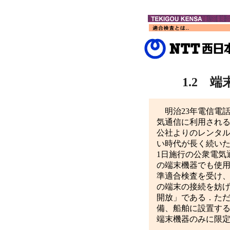
1.2 
明治23年電信電
気通信に利用される
公社よりのレンタ
い時代が長く続いた
1日施行の公衆電気
の端末機器でも使用
準適合検査を受け
の端末の接続を妨げ
開放」である．た
備、船舶に設置する
端末機器のみに限