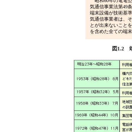
昭和60年の電電
気通信事業法第49
端末設備が技術基
気通信事業者は、そ
とが出来ないこと
を含めた全ての端
図1.2