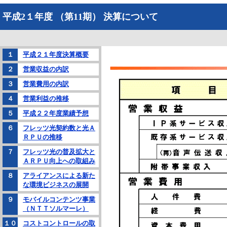
平成2１年度 （第11期） 決算について
１
平成２１年度決算概要
２
営業収益の内訳
３
営業費用の内訳
４
営業利益の推移
５
平成２２年度業績予想
６
フレッツ光契約数と光Ａ
ＲＰＵの推移
７
フレッツ光の普及拡大と
ＡＲＰＵ向上への取組み
８
アライアンスによる新た
な環境ビジネスの展開
９
モバイルコンテンツ事業
（ＮＴＴソルマーレ）
１０
コストコントロールの取