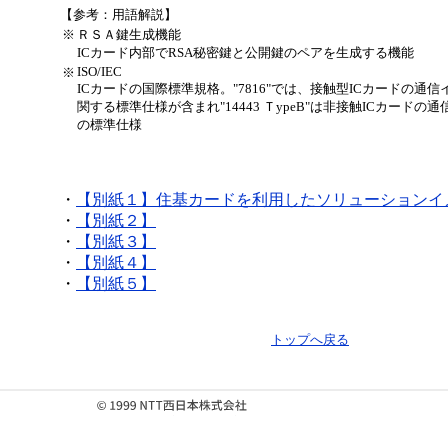
【参考：用語解説】
※
ＲＳＡ鍵生成機能
ICカード内部でRSA秘密鍵と公開鍵のペアを生成する機能
ISO/IEC
※
ICカードの国際標準規格。"7816"では、接触型ICカードの通
関する標準仕様が含まれ"14443 ＴypeB"は非接触ICカードの
の標準仕様
・
【別紙１】
住基カードを利用したソリューションイ
・
【別紙２】
・
【別紙３】
・
【別紙４】
・
【別紙５】
トップへ戻る