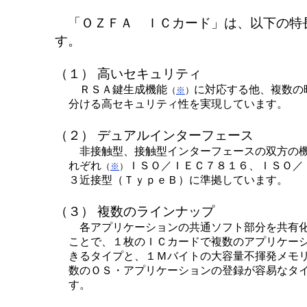
「ＯＺＦＡ ＩＣカード」は、以下の特
す。
（１） 高いセキュリティ
ＲＳＡ鍵生成機能
に対応する他、複数の
（
※
）
分ける高セキュリティ性を実現しています。
（２） デュアルインターフェース
非接触型、接触型インターフェースの双方の
れぞれ
ＩＳＯ／ＩＥＣ７８１６、ＩＳＯ／
（
※
）
３近接型（ＴｙｐｅＢ）に準拠しています。
（３） 複数のラインナップ
各アプリケーションの共通ソフト部分を共有
ことで、１枚のＩＣカードで複数のアプリケー
きるタイプと、１Ｍバイトの大容量不揮発メモ
数のＯＳ・アプリケーションの登録が容易なタ
す。