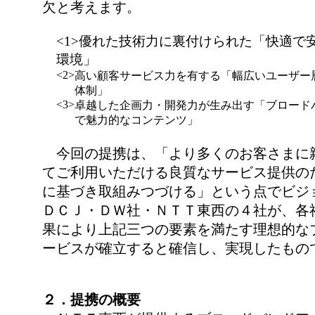
欠と考えます。
<1>優れた技術力に裏付けられた「快適で
環境」
<2>
高い顧客サービス力を有する「幅広いユーザー
体制」
<3>
卓越した企画力・開発力が生み出す「ブロード
で魅力的なコンテンツ」
今回の提携は、「より多くのお客さまに
てご利用いただける良質なサービス提供の
に基づき取組みつづける」という点でビジ
ＤＣＪ・ＤＷ社・ＮＴＴ東西の４社が、各
果により上記三つの要素を満たす理想的な
ービスが確立すると確信し、実現したもの
２．提携の概要