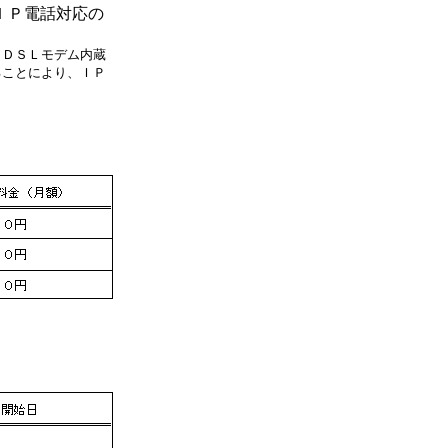
ＩＰ電話対応の
ＡＤＳＬモデム内蔵
ることにより、ＩＰ