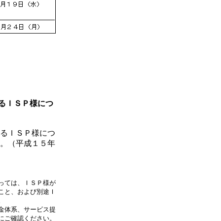
るＩＳＰ様につ
るＩＳＰ様につ
。（平成１５年
っては、ＩＳＰ様が
こと、および別途Ｉ
。
金体系、サービス提
にご確認ください。