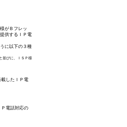
様がＢフレッ
提供するＩＰ電
うに以下の３種
と並びに、ＩＳＰ様
搭載したＩＰ電
ＩＰ電話対応の