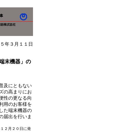
５年３月１１日
端末機器」の
普及にともない
ズの高まりにお
便性の更なる向
利用のお客様を
した端末機器の
の届出を行いま
年１２月２０日に発