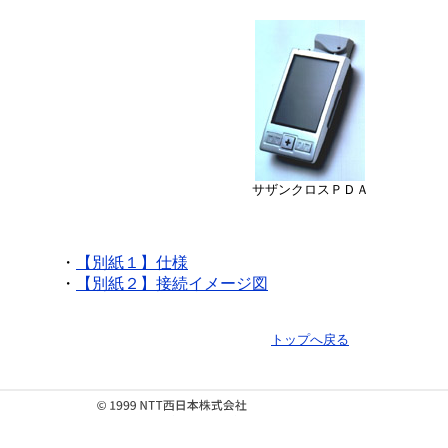
サザンクロスＰＤＡ
・
【別紙１】仕様
・
【別紙２】接続イメージ図
トップへ戻る