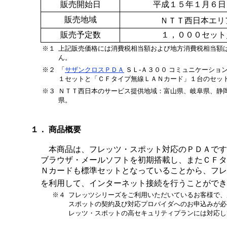
販売開始日
平成１５年１月６日
販売地域
ＮＴＴ西日本エリ
販売予定数
１，０００セット
※１
上記販売価格には消費税相当額および地方消費税相当額
ん。
※２
「
サザンクロスＰＤＡ
ＳＬ-Ａ３００ コミュニケーショ
１セットと「ＣＦタイプ無線ＬＡＮカード」１台のセッ
※３
ＮＴＴ西日本のサービス提供地域：富山県、岐阜県、静
県。
１． 商品概要
本商品は、フレッツ・スポット対応のＰＤＡです
ブラウザ・メールソフトを初期搭載し、またＣＦタ
Ｎカードも標準セットとなっていることから、フレ
を利用して、インターネット接続を行うことができ
※４
フレッツシリーズをご利用いただいているお客様で、
スポットの契約及び対応プロバイダへのお申込みが必
レッツ・スポットの高セキュリティプランには対応し