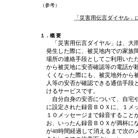
（参考）
「災害用伝言ダイヤル」
１．概 要
「災害用伝言ダイヤル」は、大雨
発生した際に、被災地内での家族
場所の連絡手段としてご利用いた
から被災地に安否確認等の電話が
くくなった際にも、被災地外から
人等の安否が確認できる通信手段
けるサービスです。
自分自身の安否について、自宅や
に設定された録音ＢＯＸに、１メッ
１０メッセージまで録音すること
お、いったん録音ＢＯＸが満杯に
が48時間経過して消えるまで次の